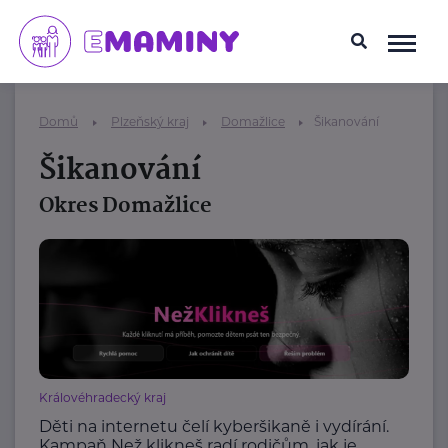
Domů
Plzeňský kraj
Domažlice
Šikanování
Šikanování
Okres Domažlice
Královéhradecký kraj
Děti na internetu čelí kyberšikaně i vydírání.
Kampaň Než klikneš radí rodičům, jak je