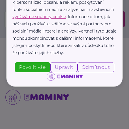
mailové schránce.
K personalizaci obsahu a reklam, poskytování
funkcí sociálních médií a analýze naší návštěvnosti
využíváme soubory cookie
. Informace o tom, jak
Odeslat
náš web používáte, sdílíme se svými partnery pro
sociální média, inzerci a analýzy. Partneři tyto údaje
mohou zkombinovat s dalšími informacemi, které
jste jim poskytli nebo které získali v důsledku toho,
že používáte jejich služby.
Povolit vše
Upravit
Odmítnout