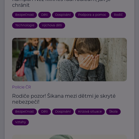
chránit
Bezpečnost
Děti
Dospívání
Podpora a pomoc
Rodič
Technologie
Výchova dětí
Policie ČR
Rodiče pozor! Šikana mezi dětmi je skryté
nebezpečí!
Bezpečnost
Děti
Dospívání
Krizová situace
Škola
Vztahy