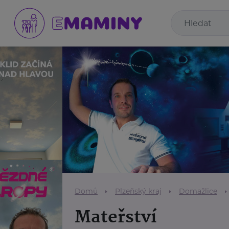
Domů
Plzeňský kraj
Domažlice
Mateřství