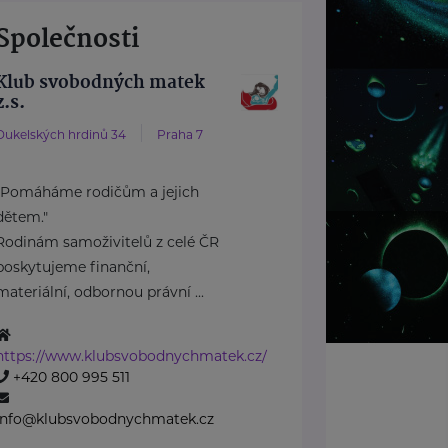
Společnosti
Klub svobodných matek
z.s.
Dukelských hrdinů 34
Praha 7
"Pomáháme rodičům a jejich
dětem."
Rodinám samoživitelů z celé ČR
poskytujeme finanční,
materiální, odbornou právní ...
https://www.klubsvobodnychmatek.cz/
+420 800 995 511
info@klubsvobodnychmatek.cz