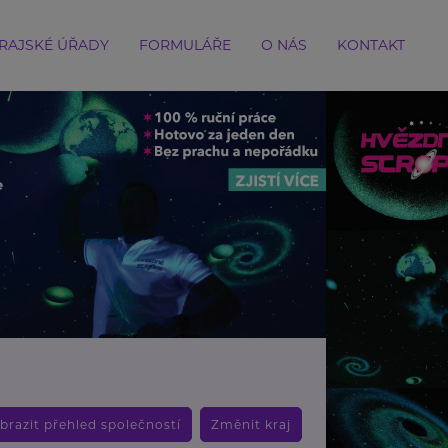
RAJSKÉ ÚŘADY
FORMULÁŘE
O NÁS
KONTAKT
brazit přehled společností
Změnit kraj