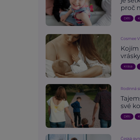
je set
proč 
Děti
K
Cosmee Vis
Kojím 
vrásk
Krása
Rodinná s
Tajems
své ko
Děti
K
Česká gyn