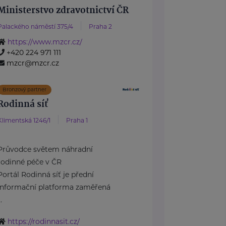
Ministerstvo zdravotnictví ČR
Palackého náměstí 375/4
Praha 2
https://www.mzcr.cz/
+420 224 971 111
mzcr@mzcr.cz
Bronzový partner
Rodinná síť
Klimentská 1246/1
Praha 1
Průvodce světem náhradní
rodinné péče v ČR
Portál Rodinná síť je přední
informační platforma zaměřená
..
https://rodinnasit.cz/