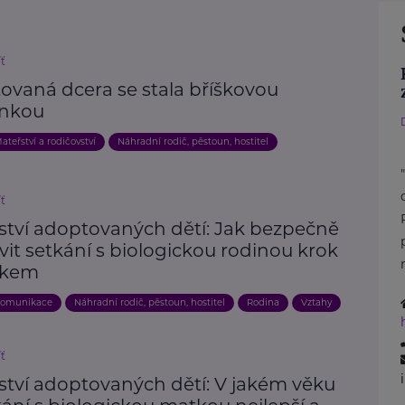
íť
ovaná dcera se stala bříškovou
nkou
ateřství a rodičovství
Náhradní rodič, pěstoun, hostitel
íť
ství adoptovaných dětí: Jak bezpečně
vit setkání s biologickou rodinou krok
okem
omunikace
Náhradní rodič, pěstoun, hostitel
Rodina
Vztahy
íť
ství adoptovaných dětí: V jakém věku