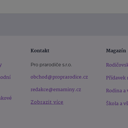
Kontakt
Magazín
y
Rodičovsk
Pro prarodiče s.r.o.
obchod@proprarodice.cz
hodní
Přídavek 
redakce@emaminy.cz
Rodina a 
skové
Zobrazit více
Škola a v