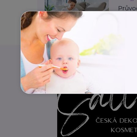
Průvo
zvlád
Děti
K