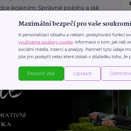
dce kojením: Správné polohy a jak
at komplikace
Maximální bezpečí pro vaše soukromí
ojení
Mateřství a rodičovství
Žena
K personalizaci obsahu a reklam, poskytování funkcí so
využíváme soubory cookie
. Informace o tom, jak náš w
Další články
sociální média, inzerci a analýzy. Partneři tyto údaje
jste jim poskytli nebo které získali v důsledku toho, že p
Povolit vše
Upravit
Odmítn