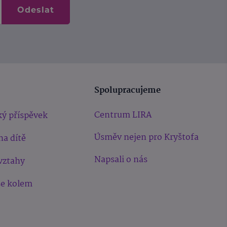
Odeslat
Spolupracujeme
Centrum LIRA
ý příspěvek
Úsměv nejen pro Kryštofa
na dítě
Napsali o nás
vztahy
še kolem