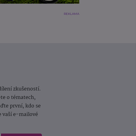
REKLAMA
dílení zkušeností.
ěte o tématech,
te první, kdo se
e vaší e-mailové