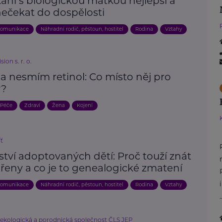
kání s biologickou matkou nejlepší a
nečekat do dospělosti
omunikace
Náhradní rodič, pěstoun, hostitel
Rodina
Vztahy
ion s. r. o.
a nesmím retinol: Co místo něj pro
y?
Péče
Zdraví
Žena
Kojení
íť
tví adoptovaných dětí: Proč touží znát
řeny a co je to genealogické zmatení
omunikace
Náhradní rodič, pěstoun, hostitel
Rodina
Vztahy
.
ekologická a porodnická společnost ČLS JEP