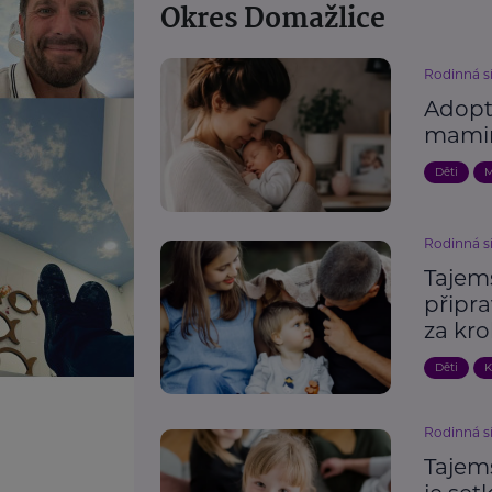
Okres Domažlice
Rodinná s
Adopt
mami
Děti
M
Rodinná s
Tajem
připra
za kr
Děti
K
Rodinná s
Tajem