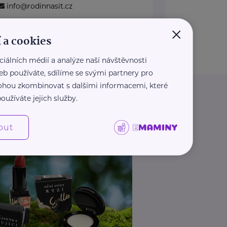
info@rodinnasit.cz
×
 a cookies
Zobrazit přehled společností
ciálních médií a analýze naší návštěvnosti
eb používáte, sdílíme se svými partnery pro
 mohou zkombinovat s dalšími informacemi, které
oužíváte jejich služby.
out