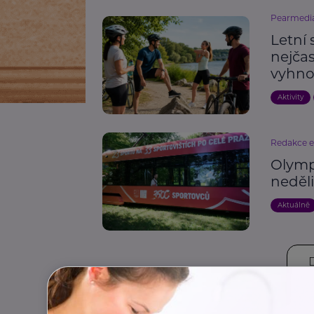
Pearmedi
Letní 
nejčas
vyhno
Aktivity
Redakce 
Olympi
neděl
Aktuálně