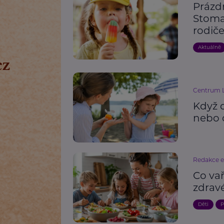
Prázd
Stoma
rodiče
Aktuálně
Centrum L
Když 
nebo 
Redakce 
Co va
zdrav
Děti
P