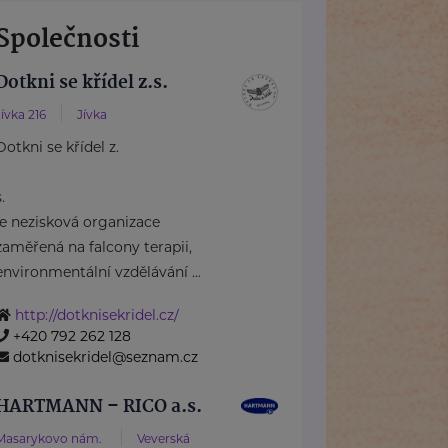
Společnosti
Dotkni se křídel z.s.
Jívka 216
Jívka
Dotkni se křídel z.
s.
je nezisková organizace
zaměřená na falcony terapii,
environmentální vzdělávání ...
http://dotknisekridel.cz/
+420 792 262 128
dotknisekridel@seznam.cz
HARTMANN – RICO a.s.
Masarykovo nám.
Veverská