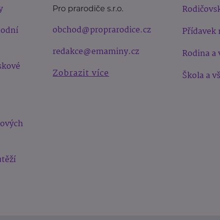
y
Rodičovsk
Pro prarodiče s.r.o.
obchod@proprarodice.cz
hodní
Přídavek 
redakce@emaminy.cz
Rodina a 
skové
Zobrazit více
Škola a v
bových
těží