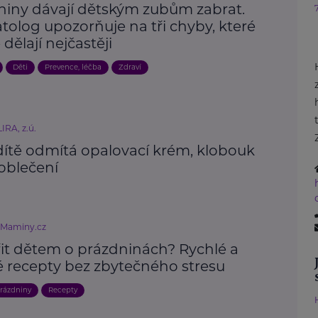
niny dávají dětským zubům zabrat.
tolog upozorňuje na tři chyby, které
 dělají nejčastěji
Děti
Prevence, léčba
Zdraví
IRA, z.ú.
dítě odmítá opalovací krém, klobouk
oblečení
eMaminy.cz
řit dětem o prázdninách? Rychlé a
é recepty bez zbytečného stresu
rázdniny
Recepty