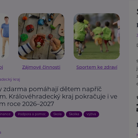
oj
Zájmové činnosti
Sportem ke zdraví
adecký kraj
 zdarma pomáhají dětem napříč
m. Královéhradecký kraj pokračuje i ve
ím roce 2026–2027
inance
Podpora a pomoc
Škola
Školka
Výživa
a