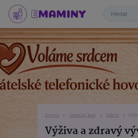
Domů
Ústecký kraj
Děčín
Výži
Výživa a zdravý vý