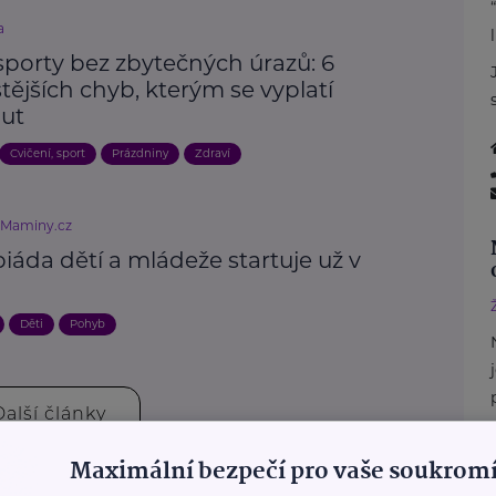
a
sporty bez zbytečných úrazů: 6
tějších chyb, kterým se vyplatí
ut
Cvičení, sport
Prázdniny
Zdraví
eMaminy.cz
áda dětí a mládeže startuje už v
i
Děti
Pohyb
Další články
Maximální bezpečí pro vaše soukromí