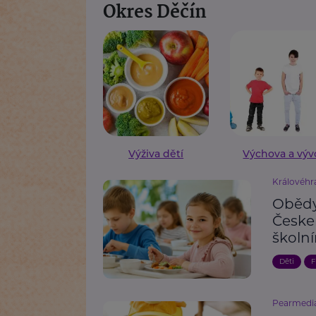
Okres Děčín
Výživa dětí
Výchova a výv
Královéhr
Obědy
Česke
školn
Děti
F
Pearmedi