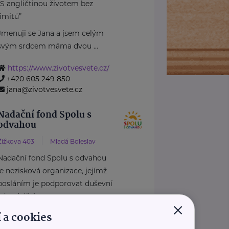
“S angličtinou životem bez
limitů”
Jmenuji se Jana a jsem celým
svým srdcem máma dvou ...
https://www.zivotvesvete.cz/
+420 605 249 850
jana@zivotvesvete.cz
Nadační fond Spolu s
odvahou
Žižkova 403
Mladá Boleslav
Nadační fond Spolu s odvahou
je nezisková organizace, jejímž
posláním je podporovat duševní
zdraví dětí ...
×
 a cookies
https://spolusodvahou.org/cz/
+420 725 565 273