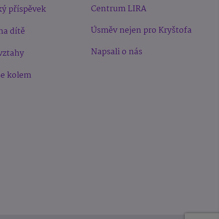
Centrum LIRA
ý příspěvek
Úsměv nejen pro Kryštofa
na dítě
Napsali o nás
vztahy
še kolem