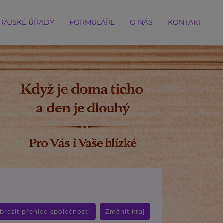
RAJSKÉ ÚŘADY
FORMULÁŘE
O NÁS
KONTAKT
brazit přehled společností
Změnit kraj