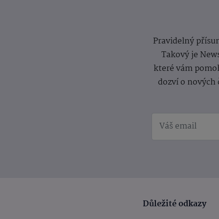
Pravidelný přísun
Takový je News
které vám pomoh
dozví o nových 
Důležité odkazy