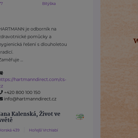
77
Bítýška
HARTMANN je odborník na
zdravotnické pomůcky a
hygienická řešení s dlouholetou
tradicí.
Zaměřuje ...
https://hartmanndirect.com/cs-
cz
+420 800 100 150
info@hartmanndirect.cz
Jana Kalenská, Život ve
světě
Horská 439
Hořejší Vrchlabí