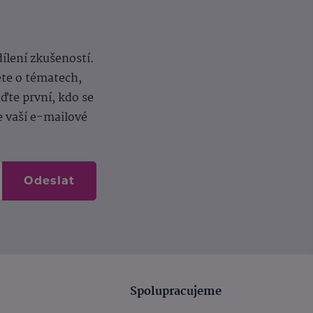
dílení zkušeností.
ěte o tématech,
te první, kdo se
e vaší e-mailové
Odeslat
Spolupracujeme