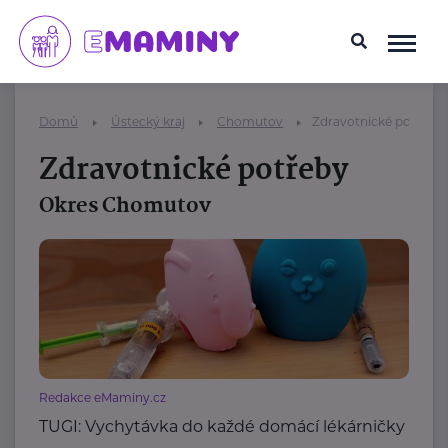
Domů
Ústecký kraj
Chomutov
Zdravotnické potřeby
Zdravotnické potřeby
Okres Chomutov
Redakce eMaminy.cz
TUGI: Vychytávka do každé domácí lékárničky