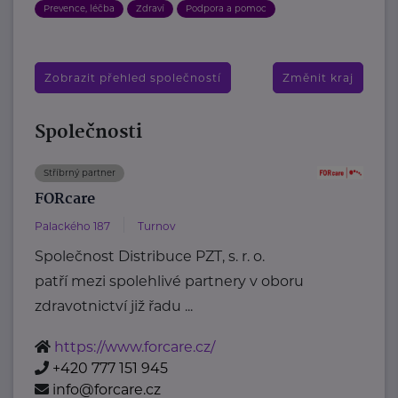
Prevence, léčba
Zdraví
Podpora a pomoc
Zobrazit přehled společností
Změnit kraj
Společnosti
Stříbrný partner
FORcare
Palackého 187
Turnov
Společnost Distribuce PZT, s. r. o.
patří mezi spolehlivé partnery v oboru
zdravotnictví již řadu ...
https://www.forcare.cz/
+420 777 151 945
info@forcare.cz