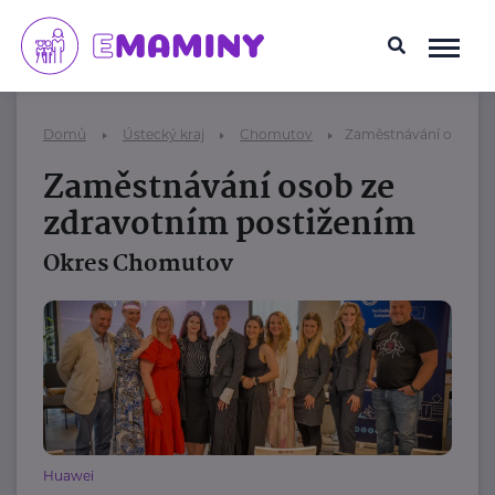
Domů
Ústecký kraj
Chomutov
Zaměstnávání osob ze
Zaměstnávání osob ze
zdravotním postižením
Okres Chomutov
Huawei