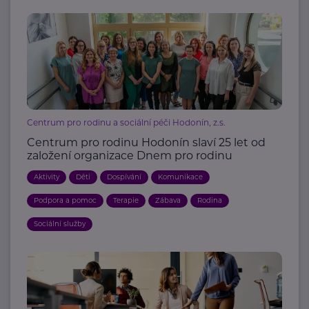
Centrum pro rodinu a sociální péči Hodonín, z.s.
Centrum pro rodinu Hodonín slaví 25 let od
založení organizace Dnem pro rodinu
Aktivity
Děti
Dospívání
Komunikace
Podpora a pomoc
Terapie
Zábava
Rodina
Sociální služby