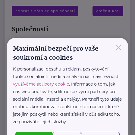
Zobrazit přehled společností
Změnit kraj
Společnosti
Green Doors
×
Maximální bezpečí pro vaše
Pujmanové 1219/8
Praha 4
soukromí a cookies
Jsme nezisková organizace Green
K personalizaci obsahu a reklam, poskytování
Doors, která dlouhodobě působí v
funkcí sociálních médií a analýze naší návštěvnosti
oblasti duševního zdraví. Předáváme
využíváme soubory cookie
. Informace o tom, jak
naději, že s duševní ...
náš web používáte, sdílíme se svými partnery pro
sociální média, inzerci a analýzy. Partneři tyto údaje
https://www.greendoors.cz/
mohou zkombinovat s dalšími informacemi, které
+420 220 951 468
jste jim poskytli nebo které získali v důsledku toho,
greendoors@greendoors.cz
že používáte jejich služby.