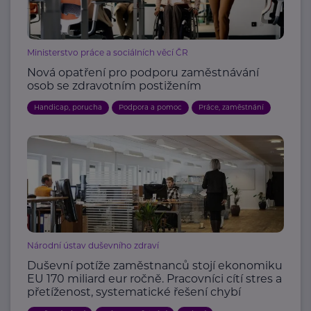
Ministerstvo práce a sociálních věcí ČR
Nová opatření pro podporu zaměstnávání
osob se zdravotním postižením
Handicap, porucha
Podpora a pomoc
Práce, zaměstnání
Národní ústav duševního zdraví
Duševní potíže zaměstnanců stojí ekonomiku
EU 170 miliard eur ročně. Pracovníci cítí stres a
přetíženost, systematické řešení chybí