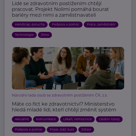
Lidé se zdravotním postižením chtějí
pracovat. Projekt Nolimi pomáhá bourat
bariéry mezi nimi a zaměstnavateli
Handicap, porucha
Podpora a pomoc
Práce, zaměstnání
Technologie
Žena
Národní rada osob se zdravotním postižením ČR, z.s.
Máte co říct ke zdravotnictví? Ministerstvo
hledá mladé lidi, kteří chtějí změnit systém
Aktuálně
Komunikace
Lékaři, nemocnice
Osobní rozvoj
Podpora a pomoc
Praxe, stáž, kurz
Zdraví