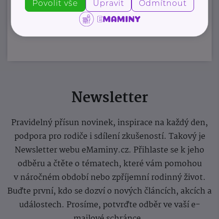
Povolit vše
Upravit
Odmítnout
Zobrazit přehled společností
Newsletter
Pravidelný přísun novinek, inspirace na každý den,
podpora pro rodiče i sdílení zkušeností. Takový je
Newsletter webu eMaminy.cz. Přihlaste se k jeho
odběru a čtěte o tématech, které vám pomohou
v náročném období nebo zpříjemní rodinný život.
Buďte první, kdo se dozví o nových článcích, akcích a
událostech. Prosíme, potvrďte odběr ve vaší e-
mailové schránce.