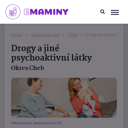
Domů
Karlovarský kraj
Cheb
Drogy a jiné psychoaktiv
Drogy a jiné
psychoaktivní látky
Okres Cheb
Ministerstvo zdravotnictví ČR