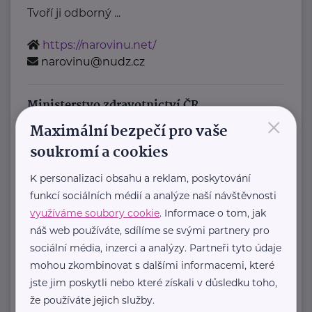
Tvoří ji odborný ...
https://narovinu.net/
narovinu@nudz.cz
Ministerstvo zdravotnictví ČR
×
Maximální bezpečí pro vaše
Palackého náměstí 375/4
Praha 2
soukromí a cookies
https://www.mzcr.cz/
+420 224 971 111
K personalizaci obsahu a reklam, poskytování
mzcr@mzcr.cz
funkcí sociálních médií a analýze naší návštěvnosti
využíváme soubory cookie
. Informace o tom, jak
Policie ČR
náš web používáte, sdílíme se svými partnery pro
sociální média, inzerci a analýzy. Partneři tyto údaje
Strojnická 27
Praha 7 - Holešovice
mohou zkombinovat s dalšími informacemi, které
https://www.policie.cz/
jste jim poskytli nebo které získali v důsledku toho,
+420 974 811 111
že používáte jejich služby.
pp.tisk@pcr.cz