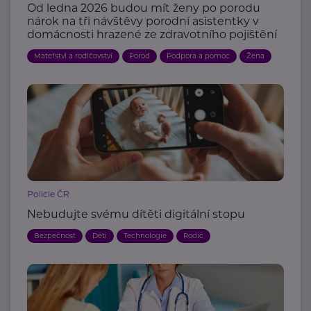
Od ledna 2026 budou mít ženy po porodu
nárok na tři návštěvy porodní asistentky v
domácnosti hrazené ze zdravotního pojištění
Mateřství a rodičovství
Porod
Podpora a pomoc
Žena
Policie ČR
Nebudujte svému dítěti digitální stopu
Bezpečnost
Děti
Technologie
Rodič