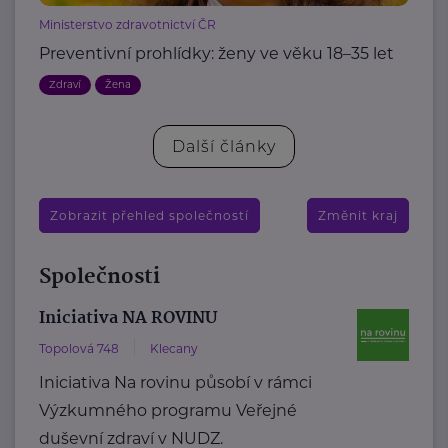
Ministerstvo zdravotnictví ČR
Preventivní prohlídky: ženy ve věku 18–35 let
Zdraví
Žena
Další články
Zobrazit přehled společností
Změnit kraj
Společnosti
Iniciativa NA ROVINU
Topolová 748
Klecany
Iniciativa Na rovinu působí v rámci
Výzkumného programu Veřejné
duševní zdraví v NUDZ.