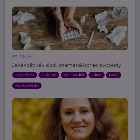
Policie ČR
Jakákoliv závislost znamená konec svobody
Bezpečnost
Závislosti
Výchova dětí
Zdraví
Rodič
Návykové látky