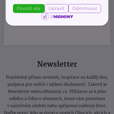
Povolit vše
Upravit
Odmítnout
Zobrazit přehled společností
Newsletter
Pravidelný přísun novinek, inspirace na každý den,
podpora pro rodiče i sdílení zkušeností. Takový je
Newsletter webu eMaminy.cz. Přihlaste se k jeho
odběru a čtěte o tématech, které vám pomohou
v náročném období nebo zpříjemní rodinný život.
Buďte první, kdo se dozví o nových článcích, akcích a