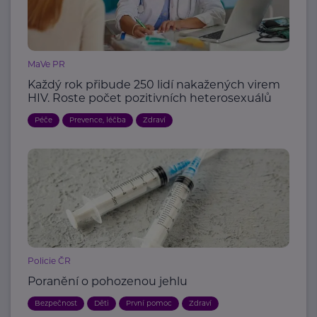
MaVe PR
Každý rok přibude 250 lidí nakažených virem
HIV. Roste počet pozitivních heterosexuálů
Péče
Prevence, léčba
Zdraví
Policie ČR
Poranění o pohozenou jehlu
Bezpečnost
Děti
První pomoc
Zdraví