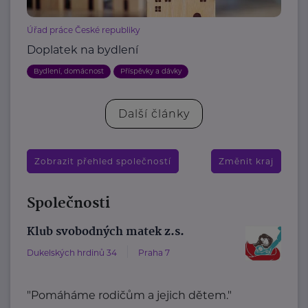
Úřad práce České republiky
Doplatek na bydlení
Bydlení, domácnost
Příspěvky a dávky
Další články
Zobrazit přehled společností
Změnit kraj
Společnosti
Klub svobodných matek z.s.
Dukelských hrdinů 34
Praha 7
"Pomáháme rodičům a jejich dětem."