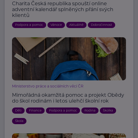
Charita Česká republika spouští online
adventní kalendář splněných přání svých
klientů
Podpora a pomoc
Vánoce
Aktuálně
Dobročinnost
Ministerstvo práce a sociálních věcí ČR
Mimořádná okamžitá pomoc a projekt Obědy
do škol rodinám i letos ulehčí školní rok
Děti
Finance
Podpora a pomoc
Rodina
Školka
Škola