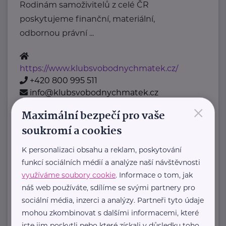
Rodinám samoživitelů z celé ČR
poskytujeme finanční, materiální,
odbornou právní ...
https://www.klubsvobodnychmatek.cz/
+420 800 995 511
info@klubsvobodnychmatek.cz
×
Maximální bezpečí pro vaše
Oděvní banka z.s.
soukromí a cookies
Povltavská 5/74
Praha 7 – Troja
K personalizaci obsahu a reklam, poskytování
"Dáváme oblečení nový život,
funkcí sociálních médií a analýze naší návštěvnosti
pomáháme potřebným."
využíváme soubory cookie
. Informace o tom, jak
Oděvní banka je charitativní
náš web používáte, sdílíme se svými partnery pro
organizace, která každoročně
sociální média, inzerci a analýzy. Partneři tyto údaje
mohou zkombinovat s dalšími informacemi, které
poskytuje více ...
jste jim poskytli nebo které získali v důsledku toho,