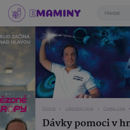
Domů
Liberecký kraj
Česká Lípa
Dávky pomoci v h