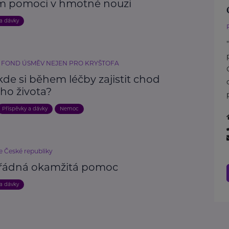
m pomoci v hmotné nouzi
 a dávky
 FOND ÚSMĚV NEJEN PRO KRYŠTOFA
kde si během léčby zajistit chod
ho života?
Příspěvky a dávky
Nemoc
e České republiky
ádná okamžitá pomoc
 a dávky