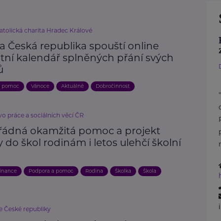
atolická charita Hradec Králové
a Česká republika spouští online
tní kalendář splněných přání svých
ů
a pomoc
Vánoce
Aktuálně
Dobročinnost
vo práce a sociálních věcí ČR
ádná okamžitá pomoc a projekt
do škol rodinám i letos ulehčí školní
inance
Podpora a pomoc
Rodina
Školka
Škola
e České republiky