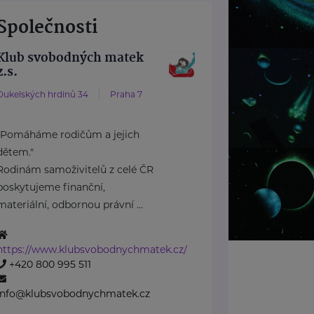
Společnosti
Klub svobodných matek
z.s.
Dukelských hrdinů 34
Praha 7
"Pomáháme rodičům a jejich
dětem."
Rodinám samoživitelů z celé ČR
poskytujeme finanční,
materiální, odbornou právní ...
https://www.klubsvobodnychmatek.cz/
+420 800 995 511
info@klubsvobodnychmatek.cz