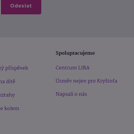
Odeslat
Spolupracujeme
Centrum LIRA
ý příspěvek
Úsměv nejen pro Kryštofa
na dítě
Napsali o nás
vztahy
še kolem