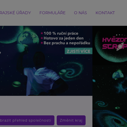
RAJSKÉ ÚŘADY
FORMULÁŘE
O NÁS
KONTAKT
brazit přehled společností
Změnit kraj