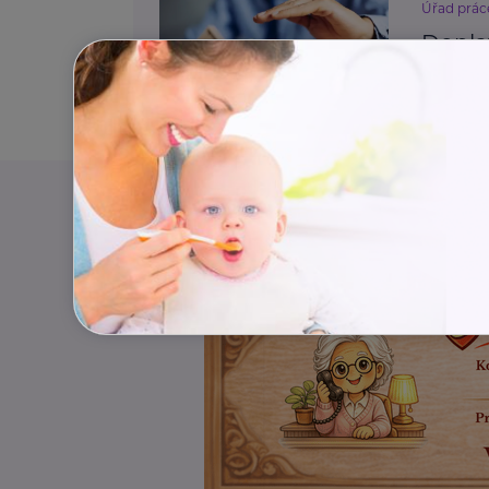
Úřad prác
Dopla
Bydlení, 