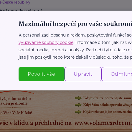
e České republiky
tek na bydlení
Maximální bezpečí pro vaše soukromí
domácnost
Příspěvky a dávky
K personalizaci obsahu a reklam, poskytování funkcí so
využíváme soubory cookie
. Informace o tom, jak náš w
Další články
sociální média, inzerci a analýzy. Partneři tyto údaje
jste jim poskytli nebo které získali v důsledku toho, že p
Povolit vše
Upravit
Odmítn