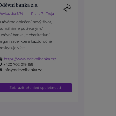
Oděvní banka z.s.
Povltavská 5/74
Praha 7 – Troja
"Dáváme oblečení nový život,
pomáháme potřebným."
Oděvní banka je charitativní
organizace, která každoročně
poskytuje více ...
https://www.odevnibanka.cz/
+420 702 019 159
info@odevnibanka.cz
Zobrazit přehled společností