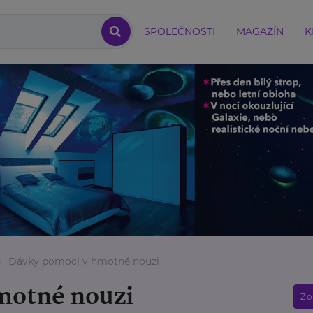
SPOLEČNOSTI
MAGAZÍN
K
Dávky pomoci v hmotné nouzi
motné nouzi
Zo