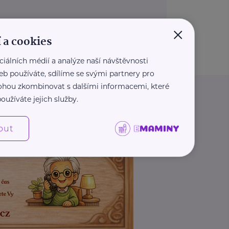
×
 a cookies
ciálních médií a analýze naší návštěvnosti
eb používáte, sdílíme se svými partnery pro
 mohou zkombinovat s dalšími informacemi, které
oužíváte jejich služby.
out