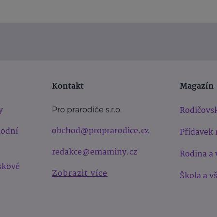
Kontakt
Magazín
y
Rodičovsk
Pro prarodiče s.r.o.
obchod@proprarodice.cz
hodní
Přídavek 
redakce@emaminy.cz
Rodina a 
skové
Zobrazit více
Škola a v