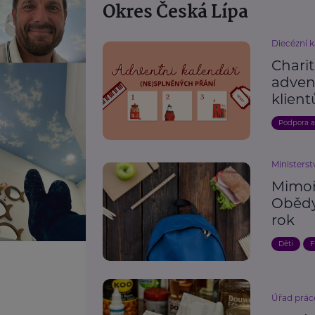
Okres Česká Lípa
Diecézní k
Charit
adven
klient
Podpora 
Ministerst
Mimoř
Obědy 
rok
Děti
F
Úřad prác