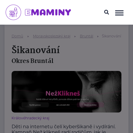
Domů
Moravskoslezský kraj
Bruntál
Šikanování
Šikanování
Okres Bruntál
Královéhradecký kraj
Děti na internetu čelí kyberšikaně i vydírání.
Kampaň Než klikneš radí rodičům, jak je