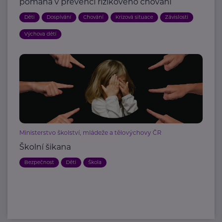
pomáhá v prevenci rizikového chování
Děti
Dospívání
Chování
Krizová situace
Závislosti
Výchova dětí
Ministerstvo školství, mládeže a tělovýchovy ČR
Školní šikana
Bezpečnost
Děti
Škola