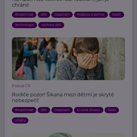
chránit
Bezpečnost
Děti
Dospívání
Podpora a pomoc
Rodič
Technologie
Výchova dětí
Policie ČR
Rodiče pozor! Šikana mezi dětmi je skryté
nebezpečí!
Bezpečnost
Děti
Dospívání
Krizová situace
Škola
Vztahy