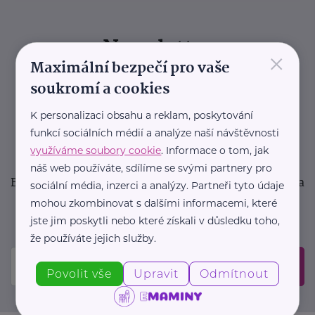
Newsletter
×
Maximální bezpečí pro vaše
Pravidelný přísun novinek, inspirace na každý den,
soukromí a cookies
podpora pro rodiče i sdílení zkušeností. Takový je
K personalizaci obsahu a reklam, poskytování
Newsletter webu eMaminy.cz. Přihlaste se k jeho
funkcí sociálních médií a analýze naší návštěvnosti
odběru a čtěte o tématech, které vám pomohou
využíváme soubory cookie
. Informace o tom, jak
v náročném období nebo zpříjemní rodinný život.
náš web používáte, sdílíme se svými partnery pro
Buďte první, kdo se dozví o nových článcích, akcích a
sociální média, inzerci a analýzy. Partneři tyto údaje
událostech. Prosíme, potvrďte odběr ve vaší e-
mohou zkombinovat s dalšími informacemi, které
mailové schránce.
jste jim poskytli nebo které získali v důsledku toho,
že používáte jejich služby.
Odeslat
Povolit vše
Upravit
Odmítnout