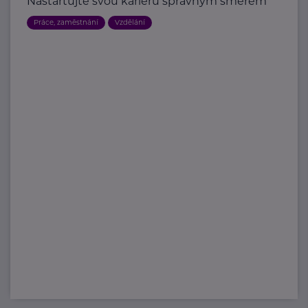
Nastartujte svou kariéru správným směrem
Práce, zaměstnání
Vzdělání