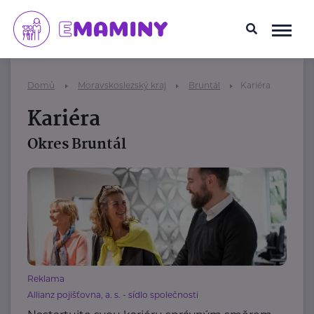
Domů
Moravskoslezský kraj
Bruntál
Kariéra
Kariéra
Okres Bruntál
Reklama
Allianz pojišťovna, a. s. - sídlo společnosti