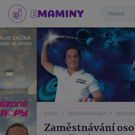
Domů
Jihomoravský kraj
Brno-ve
Zaměstnávání oso