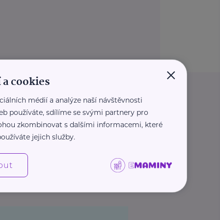
×
 a cookies
ciálních médií a analýze naší návštěvnosti
eb používáte, sdílíme se svými partnery pro
 mohou zkombinovat s dalšími informacemi, které
oužíváte jejich služby.
out