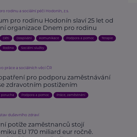
o rodinu a sociální péči Hodonín, z.s.
um pro rodinu Hodonín slaví 25 let od
ení organizace Dnem pro rodinu
Děti
Dospívání
Komunikace
Podpora a pomoc
Terapie
Rodina
Sociální služby
vo práce a sociálních věcí ČR
opatření pro podporu zaměstnávání
se zdravotním postižením
, porucha
Podpora a pomoc
Práce, zaměstnání
stav duševního zdraví
ní potíže zaměstnanců stojí
miku EU 170 miliard eur ročně.