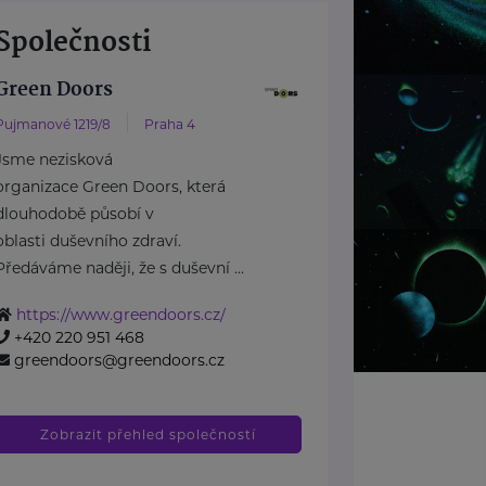
Společnosti
Green Doors
Pujmanové 1219/8
Praha 4
Jsme nezisková
organizace Green Doors, která
dlouhodobě působí v
oblasti duševního zdraví.
Předáváme naději, že s duševní ...
https://www.greendoors.cz/
+420 220 951 468
greendoors@greendoors.cz
Zobrazit přehled společností