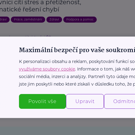
níci cítí stres a přetíženost,
matické řešení chybí
draví
Práce, zaměstnání
Zdraví
Podpora a pomoc
vo práce a sociálních věcí ČR
ení podpory zaměstnanosti osob se
Maximální bezpečí pro vaše soukromí
otním postižením a postih nelegální
. Novela zákona o zaměstnanosti
K personalizaci obsahu a reklam, poskytování funkcí so
í klíčová opatření
využíváme soubory cookie
. Informace o tom, jak náš w
sociální média, inzerci a analýzy. Partneři tyto údaje
, porucha
Podpora a pomoc
Práce, zaměstnání
jste jim poskytli nebo které získali v důsledku toho, že p
Další články
Povolit vše
Upravit
Odmítn