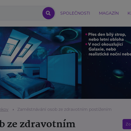
SPOLEČNOSTI
MAGAZÍN
K
nkov
Zaměstnávání osob ze zdravotním postižením
b ze zdravotním
Zo