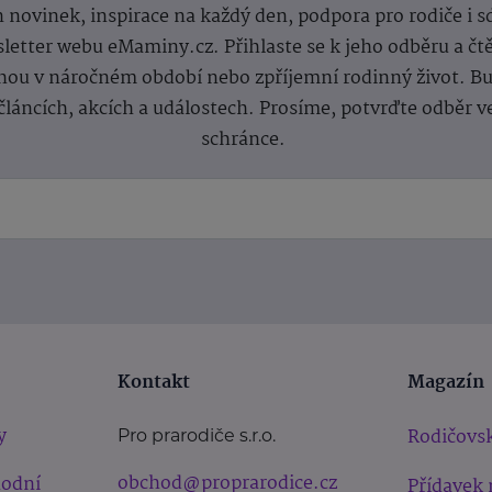
 novinek, inspirace na každý den, podpora pro rodiče i s
letter webu eMaminy.cz. Přihlaste se k jeho odběru a čt
ou v náročném období nebo zpříjemní rodinný život. Buď
článcích, akcích a událostech. Prosíme, potvrďte odběr v
schránce.
Kontakt
Magazín
y
Rodičovsk
Pro prarodiče s.r.o.
obchod@proprarodice.cz
hodní
Přídavek 