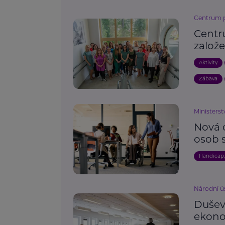
Centrum pr
Centr
založ
Aktivity
Zábava
Ministerst
Nová 
osob 
Handicap
Národní ú
Dušev
ekono