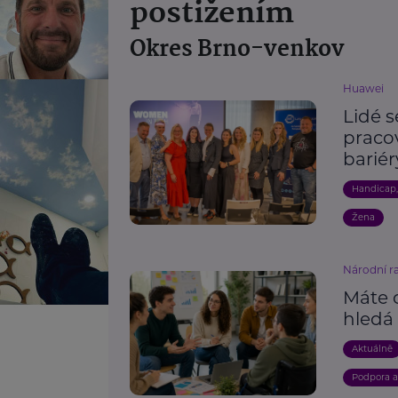
postižením
Okres Brno-venkov
Huawei
Lidé s
praco
bariér
Handicap
Žena
Národní r
Máte c
hledá 
Aktuálně
Podpora 