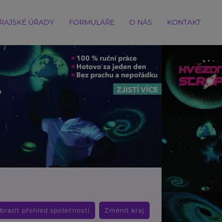
RAJSKÉ ÚŘADY
FORMULÁŘE
O NÁS
KONTAKT
brazit přehled společností
Změnit kraj