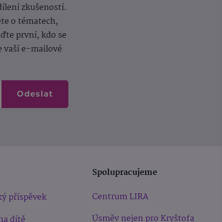
dílení zkušeností.
ěte o tématech,
te první, kdo se
e vaší e-mailové
Odeslat
Spolupracujeme
Centrum LIRA
ý příspěvek
Úsměv nejen pro Kryštofa
na dítě