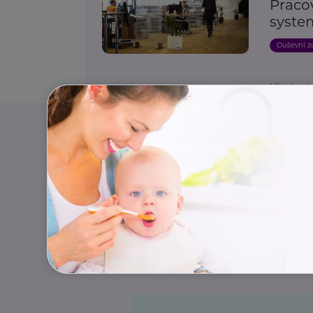
Pracov
syste
Duševní z
Ministerst
Posíl
zdrav
práce
přináš
Handicap