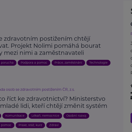
e zdravotním postižením chtějí
vat. Projekt Nolimi pomáhá bourat
y mezi nimi a zaměstnavateli
, porucha
Podpora a pomoc
Práce, zaměstnání
Technologie
ada osob se zdravotním postižením ČR, z.s.
o říct ke zdravotnictví? Ministerstvo
mladé lidi, kteří chtějí změnit systém
Komunikace
Lékaři, nemocnice
Osobní rozvoj
a pomoc
Praxe, stáž, kurz
Zdraví