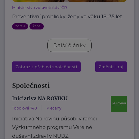
Ministerstvo zdravotnictví ČR
Preventivní prohlídky: ženy ve věku 18–35 let
Zdraví
Žena
Další články
Zobrazit přehled společností
Změnit kraj
Společnosti
Iniciativa NA ROVINU
Topolová 748
Klecany
Iniciativa Na rovinu působí v rámci
Výzkumného programu Veřejné
duševní zdraví v NUDZ.