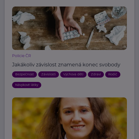
Policie ČR
Jakákoliv závislost znamená konec svobody
Bezpečnost
Závislosti
Výchova dětí
Zdraví
Rodič
Návykové látky