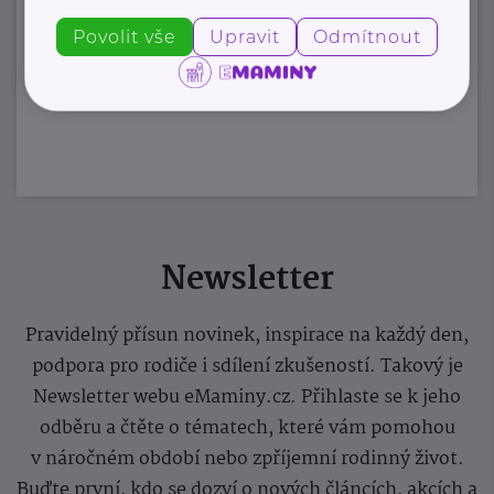
Povolit vše
Upravit
Odmítnout
Zobrazit přehled společností
Newsletter
Pravidelný přísun novinek, inspirace na každý den,
podpora pro rodiče i sdílení zkušeností. Takový je
Newsletter webu eMaminy.cz. Přihlaste se k jeho
odběru a čtěte o tématech, které vám pomohou
v náročném období nebo zpříjemní rodinný život.
Buďte první, kdo se dozví o nových článcích, akcích a