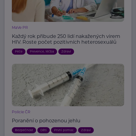
MaVe PR
Každý rok přibude 250 lidí nakažených virem
HIV. Roste počet pozitivních heterosexuálů
Péče
Prevence, léčba
Zdraví
Policie ČR
Poranění o pohozenou jehlu
Bezpečnost
Děti
První pomoc
Zdraví