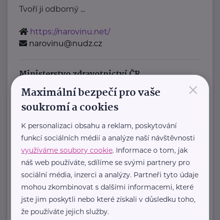
Tvoří ji odborný ...
https://narovinu.net/
narovinu@nudz.cz
Ministerstvo zdravotnictví ČR
×
Maximální bezpečí pro vaše
Palackého náměstí 375/4
Praha 2
soukromí a cookies
https://www.mzcr.cz/
+420 224 971 111
K personalizaci obsahu a reklam, poskytování
mzcr@mzcr.cz
funkcí sociálních médií a analýze naší návštěvnosti
využíváme soubory cookie
. Informace o tom, jak
Policie ČR
náš web používáte, sdílíme se svými partnery pro
sociální média, inzerci a analýzy. Partneři tyto údaje
Strojnická 27
Praha 7 - Holešovice
mohou zkombinovat s dalšími informacemi, které
https://www.policie.cz/
jste jim poskytli nebo které získali v důsledku toho,
+420 974 811 111
že používáte jejich služby.
pp.tisk@pcr.cz