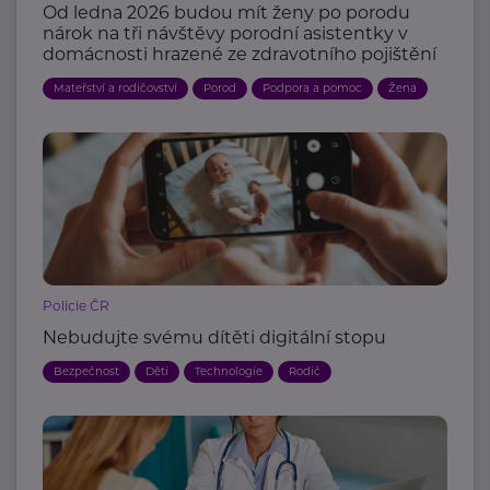
Od ledna 2026 budou mít ženy po porodu
nárok na tři návštěvy porodní asistentky v
domácnosti hrazené ze zdravotního pojištění
Mateřství a rodičovství
Porod
Podpora a pomoc
Žena
Policie ČR
Nebudujte svému dítěti digitální stopu
Bezpečnost
Děti
Technologie
Rodič