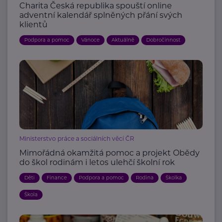
Charita Česká republika spouští online
adventní kalendář splněných přání svých
klientů
Podpora a pomoc
Vánoce
Aktuálně
Dobročinnost
Ministerstvo práce a sociálních věcí ČR
Mimořádná okamžitá pomoc a projekt Obědy
do škol rodinám i letos ulehčí školní rok
Děti
Finance
Podpora a pomoc
Rodina
Školka
Škola