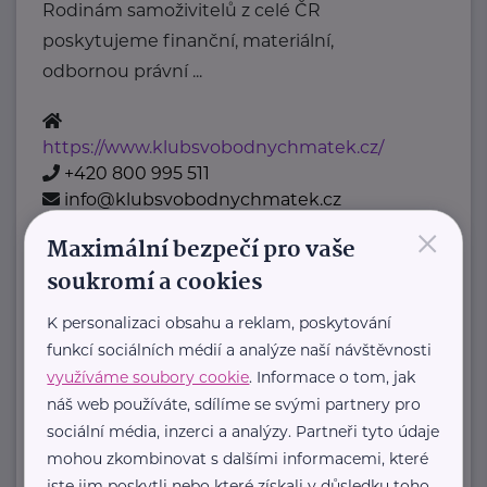
Rodinám samoživitelů z celé ČR
poskytujeme finanční, materiální,
odbornou právní ...
https://www.klubsvobodnychmatek.cz/
+420 800 995 511
info@klubsvobodnychmatek.cz
×
Maximální bezpečí pro vaše
Oděvní banka z.s.
soukromí a cookies
Povltavská 5/74
Praha 7 – Troja
K personalizaci obsahu a reklam, poskytování
"Dáváme oblečení nový život,
funkcí sociálních médií a analýze naší návštěvnosti
pomáháme potřebným."
využíváme soubory cookie
. Informace o tom, jak
Oděvní banka je charitativní
náš web používáte, sdílíme se svými partnery pro
organizace, která každoročně
sociální média, inzerci a analýzy. Partneři tyto údaje
mohou zkombinovat s dalšími informacemi, které
poskytuje více ...
jste jim poskytli nebo které získali v důsledku toho,