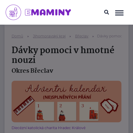
Domů
Jihomoravský kraj
Břeclav
Dávky pomoci v hm
Dávky pomoci v hmotné
nouzi
Okres Břeclav
Diecézní katolická charita Hradec Králové