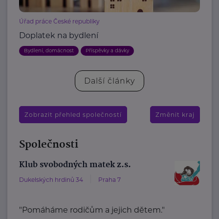
Úřad práce České republiky
Doplatek na bydlení
Bydlení, domácnost
Příspěvky a dávky
Další články
Zobrazit přehled společností
Změnit kraj
Společnosti
Klub svobodných matek z.s.
Dukelských hrdinů 34
Praha 7
"Pomáháme rodičům a jejich dětem."