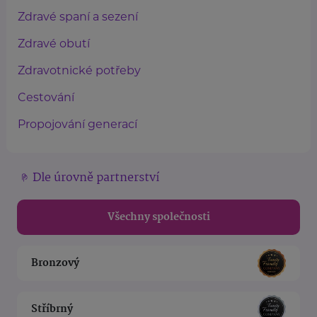
Zdravé spaní a sezení
Zdravé obutí
Zdravotnické potřeby
Cestování
Propojování generací
Dle úrovně partnerství
Všechny společnosti
Bronzový
Stříbrný