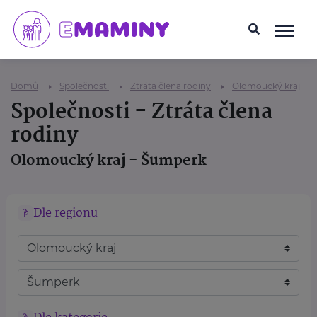
Domů
Společnosti
Ztráta člena rodiny
Olomoucký kraj
Společnosti - Ztráta člena
rodiny
Olomoucký kraj - Šumperk
Dle regionu