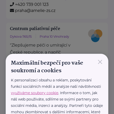
+420 739 001 123
praha@amelie-zs.cz
Centrum paliativní péče
Dykova 1165/15
Praha 10 Vinohrady
"Zlepšujeme péči o umírající v
České republice, a napříč
×
systémem zdravotní a sociální
Maximální bezpečí pro vaše
péče."
soukromí a cookies
Přinášíme data ...
K personalizaci obsahu a reklam, poskytování
https://paliativnicentrum.cz/
funkcí sociálních médií a analýze naší návštěvnosti
office@paliativnicentrum.cz
využíváme soubory cookie
. Informace o tom, jak
náš web používáte, sdílíme se svými partnery pro
sociální média, inzerci a analýzy. Partneři tyto údaje
Nadace Dobrý anděl
mohou zkombinovat s dalšími informacemi, které