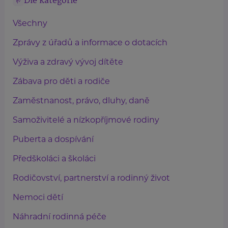
Dle kategorie
Všechny
Zprávy z úřadů a informace o dotacích
Výživa a zdravý vývoj dítěte
Zábava pro děti a rodiče
Zaměstnanost, právo, dluhy, daně
Samoživitelé a nízkopříjmové rodiny
Puberta a dospívání
Předškoláci a školáci
Rodičovství, partnerství a rodinný život
Nemoci dětí
Náhradní rodinná péče