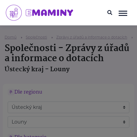
Domů
Společnosti
Zprávy z úřadů a informace o dotacích
Společnosti - Zprávy z úřadů
a informace o dotacích
Ústecký kraj - Louny
Dle regionu