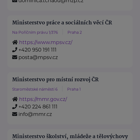
dominica.tchaou@mzp.cz
Ministerstvo práce a sociálních věcí ČR
Na Poříčním právu 1/376
Praha 2
https://www.mpsv.cz/
+420 950 191 111
posta@mpsv.cz
Ministerstvo pro místní rozvoj ČR
Staroměstské náměstí 6
Praha 1
https://mmr.gov.cz/
+420 224 861 111
info@mmr.cz
Ministerstvo školství, mládeže a tělovýchovy