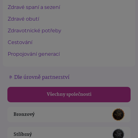
Zdravé spaní a sezení
Zdravé obutí
Zdravotnické potřeby
Cestování
Propojování generací
Dle úrovně partnerství
Všechny společnosti
Bronzový
Stříbrný