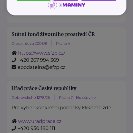
https://www.mzv.cz/
+420 222 264 222
Státní fond životního prostředí ČR
Olbrachtova 2006/9
Praha 4
https://www.sfzp.cz/
+420 267 994 369
epodatelna@sfzp.cz
Úřad práce České republiky
Dobrovského 1278/25
Praha 7 - Holešovice
Pro výběr konkrétní pobočky klikněte zde.
www.uradprace.cz
+420 950 180 111