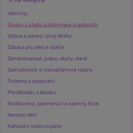
Dle kategorie
Všechny
Zprávy z úřadů a informace o dotacích
Výživa a zdravý vývoj dítěte
Zábava pro děti a rodiče
Zaměstnanost, právo, dluhy, daně
Samoživitelé a nízkopříjmové rodiny
Puberta a dospívání
Předškoláci a školáci
Rodičovství, partnerství a rodinný život
Nemoci dětí
Náhradní rodinná péče