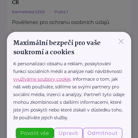
ČR
Karmelitská 529/5
Praha 1
Pověřenec pro ochranu osobních údajů
:
×
Mgr. Šárka Jílková,
Maximální bezpečí pro vaše
+420 234 811 105, gdpr@msmt.cz
soukromí a cookies
Příslušná osoba dle zákona o ochraně
K personalizaci obsahu a reklam, poskytování
oznamovatelů
funkcí sociálních médií a analýze naší návštěvnosti
: Mgr. ...
využíváme soubory cookie
. Informace o tom, jak
náš web používáte, sdílíme se svými partnery pro
https://www.msmt.cz/
sociální média, inzerci a analýzy. Partneři tyto údaje
+420 234 811 111
mohou zkombinovat s dalšími informacemi, které
posta@msmt.cz
jste jim poskytli nebo které získali v důsledku toho,
že používáte jejich služby.
Ministerstvo zahraničních věcí ČR
Povolit vše
Upravit
Odmítnout
Loretánské náměstí 5
Praha 1 – Hradčany