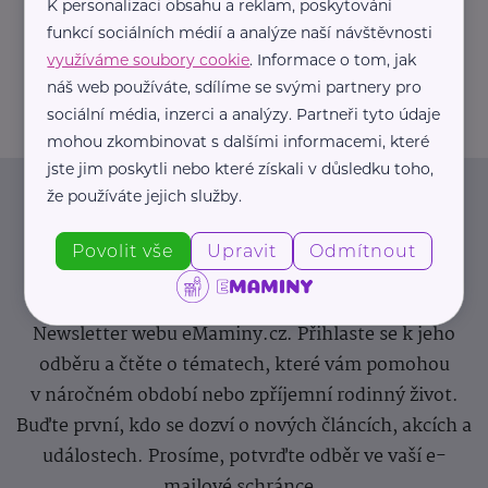
K personalizaci obsahu a reklam, poskytování
potreby.cz/
+420 777 151 911
funkcí sociálních médií a analýze naší návštěvnosti
info@zdravotnicke-potreby.cz
využíváme soubory cookie
. Informace o tom, jak
náš web používáte, sdílíme se svými partnery pro
sociální média, inzerci a analýzy. Partneři tyto údaje
mohou zkombinovat s dalšími informacemi, které
jste jim poskytli nebo které získali v důsledku toho,
že používáte jejich služby.
Newsletter
Povolit vše
Upravit
Odmítnout
Pravidelný přísun novinek, inspirace na každý den,
podpora pro rodiče i sdílení zkušeností. Takový je
Newsletter webu eMaminy.cz. Přihlaste se k jeho
odběru a čtěte o tématech, které vám pomohou
v náročném období nebo zpříjemní rodinný život.
Buďte první, kdo se dozví o nových článcích, akcích a
událostech. Prosíme, potvrďte odběr ve vaší e-
mailové schránce.