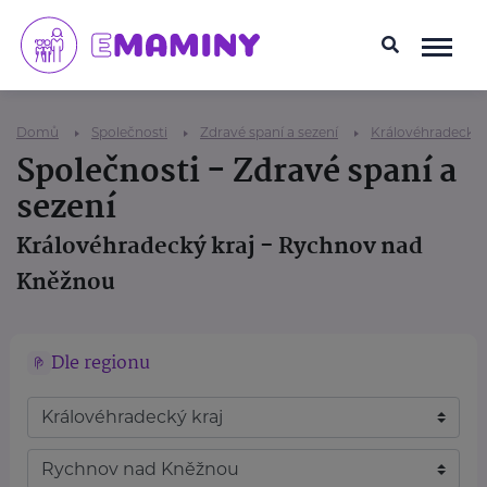
Domů
Společnosti
Zdravé spaní a sezení
Královéhradecký 
Společnosti - Zdravé spaní a
sezení
Královéhradecký kraj - Rychnov nad
Kněžnou
Dle regionu