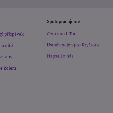
Spolupracujeme
Centrum LIRA
ý příspěvek
Úsměv nejen pro Kryštofa
na dítě
Napsali o nás
vztahy
še kolem