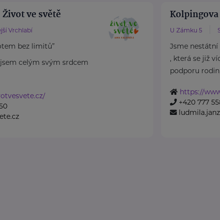
 Život ve světě
Kolpingova
jší Vrchlabí
U Zámku 5
otem bez limitů”
Jsme nestátní
, která se již 
a jsem celým svým srdcem
podporu rodin, 
https://ww
otvesvete.cz/
+420 777 55
50
ludmila.ja
ete.cz