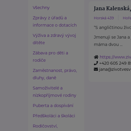
Jana Kalenská,
Všechny
Zprávy z úřadů a
Horská 439
Hoře
informace o dotacích
“S angličtinou živ
Výživa a zdravý vývoj
Jmenuji se Jana 
dítěte
máma dvou ...
Zábava pro děti a
https://www.ziv
rodiče
+420 605 249 8
jana@zivotvesv
Zaměstnanost, právo,
dluhy, daně
Samoživitelé a
nízkopříjmové rodiny
Puberta a dospívání
Předškoláci a školáci
Rodičovství,