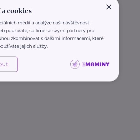
×
 a cookies
ciálních médií a analýze naší návštěvnosti
eb používáte, sdílíme se svými partnery pro
 mohou zkombinovat s dalšími informacemi, které
oužíváte jejich služby.
out