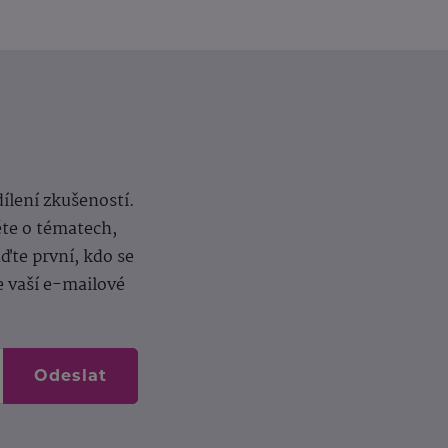
dílení zkušeností.
ěte o tématech,
te první, kdo se
e vaší e-mailové
Odeslat