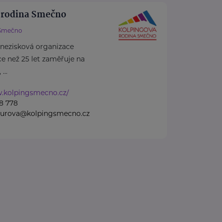
 rodina Smečno
Smečno
 nezisková organizace
více než 25 let zaměřuje na
...
w.kolpingsmecno.cz/
8 778
nzurova@kolpingsmecno.cz