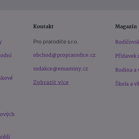
Kontakt
Magazín
y
Rodičovsk
Pro prarodiče s.r.o.
obchod@proprarodice.cz
hodní
Přídavek 
redakce@emaminy.cz
Rodina a 
skové
Zobrazit více
Škola a v
bových
těží