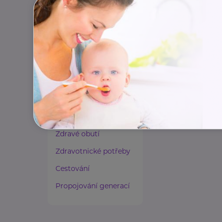
Paliativní péče
Rady a tipy
Harmonie duše a těla
Zaměstnávání osob ze
zdravotním
postižením
Lázeňství a wellness
Zdravé spaní a sezení
Zdravé obutí
Zdravotnické potřeby
Cestování
Propojování generací