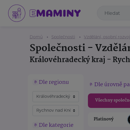
Domů
Společnosti
Vzdělání, osobní rozvoj
Společnosti - Vzdělán
Královéhradecký kraj - Ry
Dle regionu
Dle úrovně pa
Všechny společn
Platinový
Dle kategorie