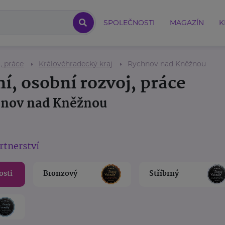
SPOLEČNOSTI
MAGAZÍN
K
, práce
Královéhradecký kraj
Rychnov nad Kněžnou
í, osobní rozvoj, práce
chnov nad Kněžnou
rtnerství
osti
Bronzový
Stříbrný