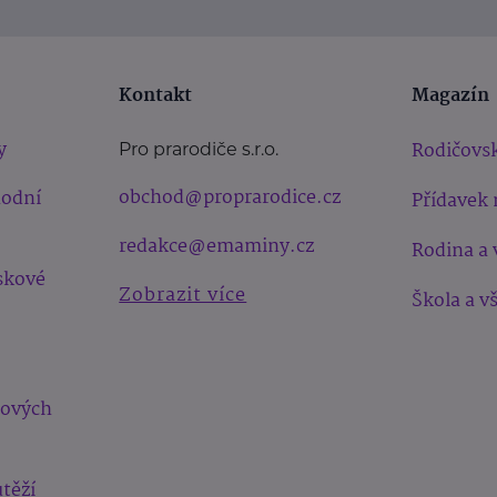
Kontakt
Magazín
y
Rodičovsk
Pro prarodiče s.r.o.
obchod@proprarodice.cz
hodní
Přídavek 
redakce@emaminy.cz
Rodina a 
skové
Zobrazit více
Škola a v
bových
těží