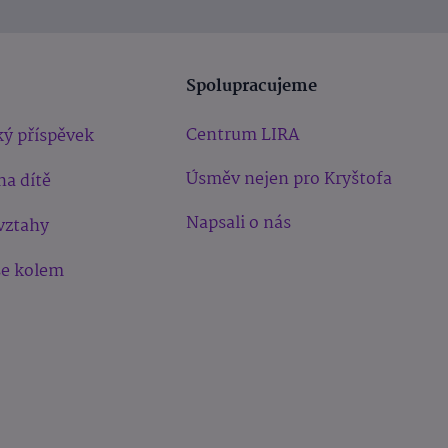
Spolupracujeme
Centrum LIRA
ý příspěvek
Úsměv nejen pro Kryštofa
na dítě
Napsali o nás
vztahy
še kolem