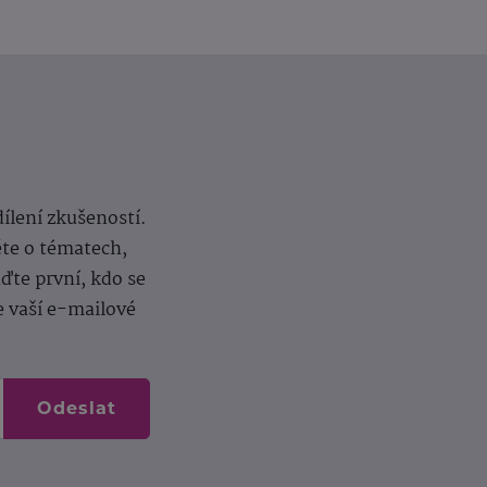
dílení zkušeností.
ěte o tématech,
te první, kdo se
e vaší e-mailové
Odeslat