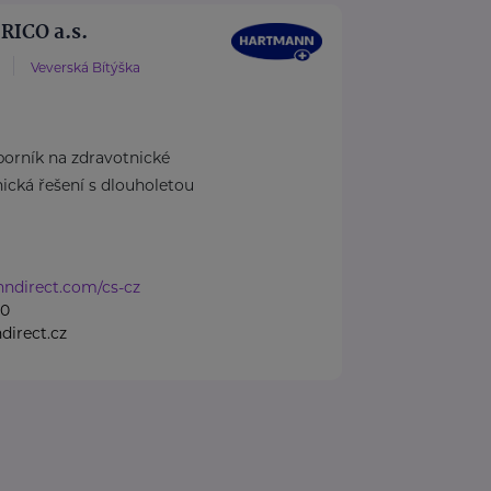
ICO a.s.
Veverská Bítýška
rník na zdravotnické
cká řešení s dlouholetou
nndirect.com/cs-cz
50
irect.cz