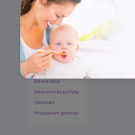
Paliativní péče
Rady a tipy
Harmonie duše a těla
Zaměstnávání osob ze
zdravotním
postižením
Lázeňství a wellness
Zdravé spaní a sezení
Zdravé obutí
Zdravotnické potřeby
Cestování
Propojování generací