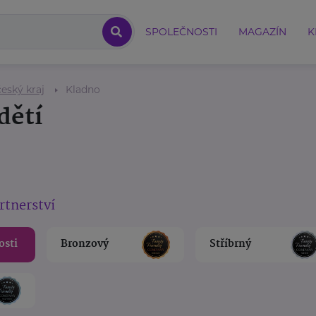
SPOLEČNOSTI
MAGAZÍN
K
eský kraj
Kladno
dětí
rtnerství
osti
Bronzový
Stříbrný