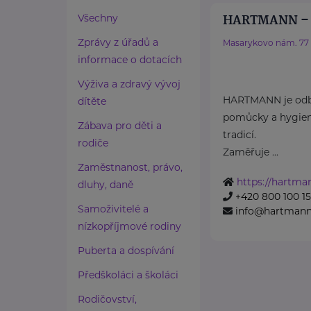
HARTMANN – R
Všechny
Zprávy z úřadů a
Masarykovo nám. 77
informace o dotacích
Výživa a zdravý vývoj
HARTMANN je odbo
dítěte
pomůcky a hygieni
Zábava pro děti a
tradicí.
rodiče
Zaměřuje ...
Zaměstnanost, právo,
https://hartma
dluhy, daně
+420 800 100 1
Samoživitelé a
info@hartmannd
nízkopříjmové rodiny
Puberta a dospívání
Předškoláci a školáci
Rodičovství,