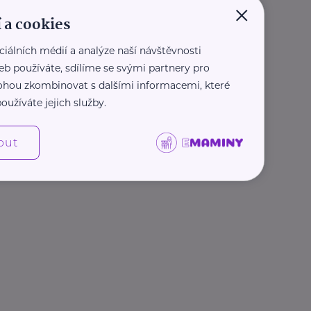
×
 a cookies
ciálních médií a analýze naší návštěvnosti
eb používáte, sdílíme se svými partnery pro
 mohou zkombinovat s dalšími informacemi, které
oužíváte jejich služby.
out