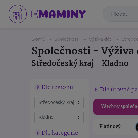
Domů
Společnosti
Výživa dětí
Středoč
Společnosti - Výživa 
Středočeský kraj - Kladno
Dle regionu
Dle úrovně pa
Všechny společn
Platinový
Dle kategorie