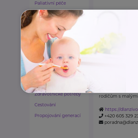
Paliativní péče
Rady a tipy
Harmonie duše a těla
Zaměstnávání osob ze
zdravotním
postižením
Obecně prospě
DLAŇ ŽIVOTU
Lázeňství a wellness
Sokolská třída 244 /2
Zdravé spaní a sezení
Obecně prospěšná
Zdravé obutí
nabízí pomoc a p
Zdravotnické potřeby
rodičům s malými 
Cestování
https://dlanzivo
Propojování generací
+420 605 329 2
poradna@dlanzi