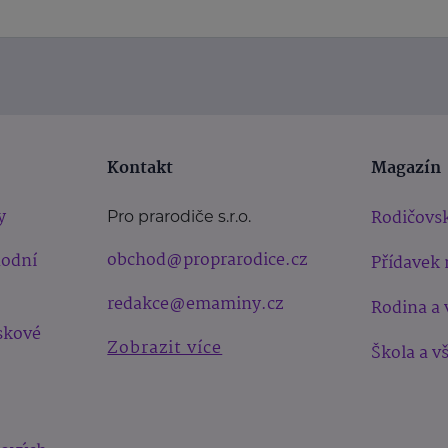
Kontakt
Magazín
y
Rodičovsk
Pro prarodiče s.r.o.
obchod@proprarodice.cz
hodní
Přídavek 
redakce@emaminy.cz
Rodina a 
skové
Zobrazit více
Škola a v