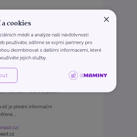
×
dcasnenarozenedeti.cz/
 a cookies
1 207
casnenarozenedeti.cz
ciálních médií a analýze naší návštěvnosti
eb používáte, sdílíme se svými partnery pro
 mohou zkombinovat s dalšími informacemi, které
oužíváte jejich služby.
1
Praha 1
out
em náhradní rodinné péče v
 síť je přední informační
řená ...
nnasit.cz/
asit.cz