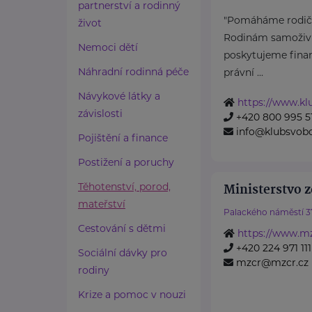
partnerství a rodinný
"Pomáháme rodičů
život
Rodinám samoživit
Nemoci dětí
poskytujeme finan
Náhradní rodinná péče
právní ...
Návykové látky a
https://www.k
závislosti
+420 800 995 5
info@klubsvob
Pojištění a finance
Postižení a poruchy
Těhotenství, porod,
Ministerstvo z
mateřství
Palackého náměstí 3
Cestování s dětmi
https://www.mz
+420 224 971 111
Sociální dávky pro
mzcr@mzcr.cz
rodiny
Krize a pomoc v nouzi