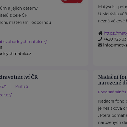
Matýsek - poho
m a jejich dětem."
U Matýska věř
elů z celé ČR
nezná věkové hr
ční, materiální, odbornou
https://mat
+420 723 33
lubsvobodnychmatek.cz/
info@matys
11
odnychmatek.cz
dravotnictví ČR
Nadační fo
narozené dě
75/4
Praha 2
Podolské nábřeží
cr.cz/
Nadační fond 
je nezisková o
, která pomáh
narozených dět