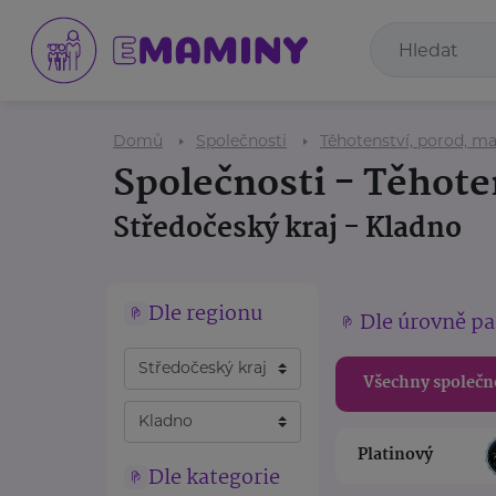
Domů
Společnosti
Těhotenství, porod, ma
Společnosti - Těhote
Středočeský kraj - Kladno
Dle regionu
Dle úrovně pa
Všechny společn
Platinový
Dle kategorie