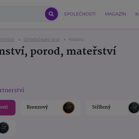
SPOLEČNOSTI
MAGAZÍN
K
teřství
Středočeský kraj
Kladno
nství, porod, mateřství
rtnerství
osti
Bronzový
Stříbrný