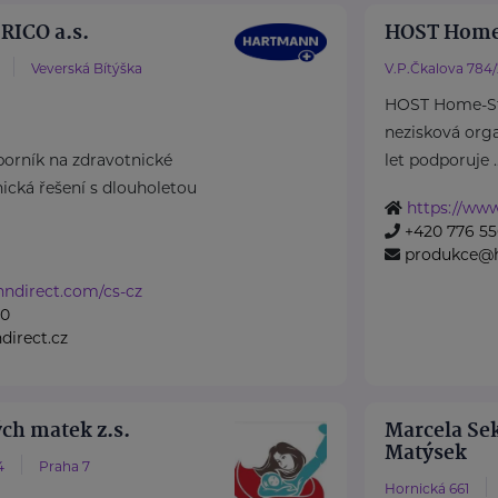
ICO a.s.
HOST Home
Veverská Bítýška
V.P.Čkalova 784
HOST Home-Sta
nezisková organ
rník na zdravotnické
let podporuje ..
cká řešení s dlouholetou
https://www
+420 776 55
produkce@h
nndirect.com/cs-cz
50
irect.cz
ch matek z.s.
Marcela Sek
Matýsek
4
Praha 7
Hornická 661