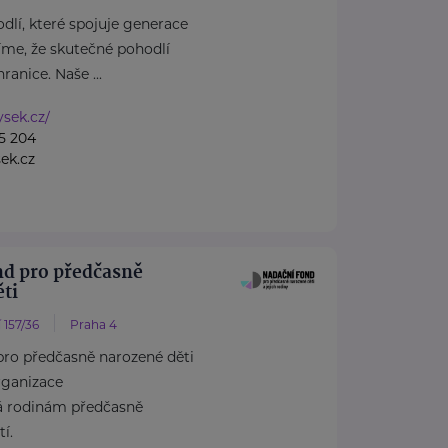
dlí, které spojuje generace
íme, že skutečné pohodlí
anice. Naše ...
ysek.cz/
5 204
ek.cz
nd pro předčasně
ti
 157/36
Praha 4
pro předčasně narozené děti
rganizace
á rodinám předčasně
í.