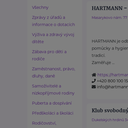
HARTMANN – R
Všechny
Zprávy z úřadů a
Masarykovo nám. 77
informace o dotacích
Výživa a zdravý vývoj
HARTMANN je odbo
dítěte
pomůcky a hygieni
Zábava pro děti a
tradicí.
rodiče
Zaměřuje ...
Zaměstnanost, právo,
https://hartma
dluhy, daně
+420 800 100 1
Samoživitelé a
info@hartmannd
nízkopříjmové rodiny
Puberta a dospívání
Klub svobodný
Předškoláci a školáci
Dukelských hrdinů 3
Rodičovství,