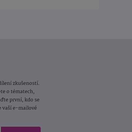
dílení zkušeností.
ěte o tématech,
te první, kdo se
e vaší e-mailové