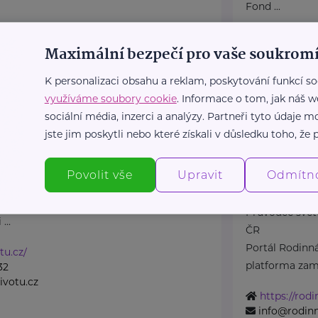
Fond ...
https://pre
Maximální bezpečí pro vaše soukromí
+420 774 56
petra@pred
K personalizaci obsahu a reklam, poskytování funkcí so
využíváme soubory cookie
. Informace o tom, jak náš w
sociální média, inzerci a analýzy. Partneři tyto údaje
šná společnost
Bronzový partner
jste jim poskytli nebo které získali v důsledku toho, že p
Rodinná síť
7
Ostrava
Klimentská 1246/
Povolit vše
Upravit
Odmítn
 společnost Dlaň životu
odporu těhotným ženám a
Průvodce svět
...
ČR
Portál Rodinná
tu.cz/
platforma zamě
32
votu.cz
https://rodi
info@rodinn