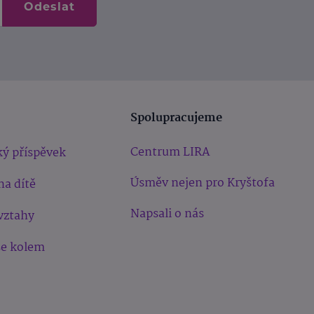
Odeslat
Spolupracujeme
Centrum LIRA
ý příspěvek
Úsměv nejen pro Kryštofa
na dítě
Napsali o nás
vztahy
še kolem