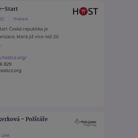
-Start
/22
Praha 6
rt Česká republika je
izace, která již více než 20
.
.hostcz.org/
6 829
ostcz.org
erková - Polštáře
Líně