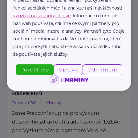
K personalizaci obsahu a reklam, poskytování
Nadační fond Spolu s odvahou
funkcí sociálních médií a analýze naší návštěvnosti
je nezisková organizace, jejímž
využíváme soubory cookie
. Informace o tom, jak
posláním je podporovat duševní
náš web používáte, sdílíme se svými partnery pro
zdraví dětí ...
sociální média, inzerci a analýzy. Partneři tyto údaje
mohou zkombinovat s dalšími informacemi, které
https://spolusodvahou.org/cz/
jste jim poskytli nebo které získali v důsledku toho,
+420 725 565 273
že používáte jejich služby.
info@spolusodvahou.cz
Povolit vše
Upravit
Odmítnout
Národní ústav duševního zdraví, Pracovní
skupina pro výzkum duševního zdraví dětí a
adolescentů
Topolová 748
Klecany
Jsme Pracovní skupina pro výzkum
duševního zdraví dětí a adolescentů (DZDA)
pod Výzkumným programem Veřejné ...