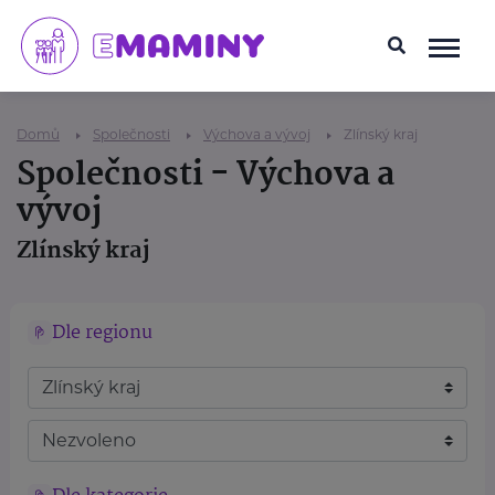
Domů
Společnosti
Výchova a vývoj
Zlínský kraj
Společnosti - Výchova a
vývoj
Zlínský kraj
Dle regionu