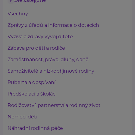
Dle kategorie
Všechny
Zprávy z úřadů a informace o dotacích
Výživa a zdravý vývoj dítěte
Zábava pro děti a rodiče
Zaměstnanost, právo, dluhy, daně
Samoživitelé a nízkopříjmové rodiny
Puberta a dospívání
Předškoláci a školáci
Rodičovství, partnerství a rodinný život
Nemoci dětí
Náhradní rodinná péče