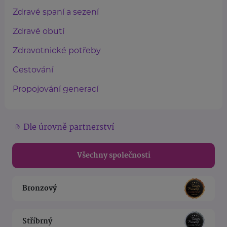
Zdravé spaní a sezení
Zdravé obutí
Zdravotnické potřeby
Cestování
Propojování generací
Dle úrovně partnerství
Všechny společnosti
Bronzový
Stříbrný