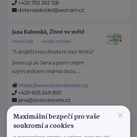
+420 792 262 128
dotknisekridel@seznam.cz
Jana Kalenská, Život ve světě
Horská 439
Hořejší Vrchlabí
“S angličtinou životem bez limitů”
Jmenuji se Jana a jsem celým
svým srdcem máma dvou ...
https://www.zivotvesvete.cz/
+420 605 249 850
jana@zivotvesvete.cz
×
Maximální bezpečí pro vaše
Nadační fond Spolu s odvahou
soukromí a cookies
Žižkova 403
Mladá Boleslav