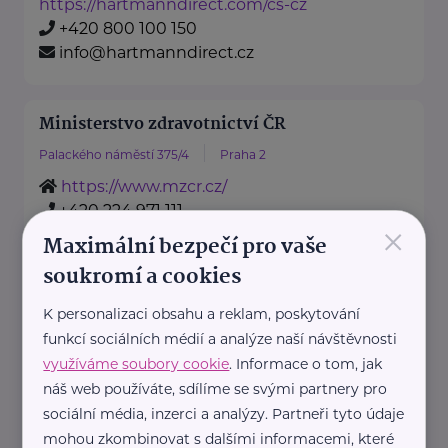
https://hartmanndirect.com/cs-cz
+420 800 100 150
info@hartmanndirect.cz
Ministerstvo zdravotnictví ČR
Palackého náměstí 375/4
Praha 2
https://www.mzcr.cz/
+420 224 971 111
×
mzcr@mzcr.cz
Maximální bezpečí pro vaše
soukromí a cookies
Nadační fond pro předčasně
K personalizaci obsahu a reklam, poskytování
narozené děti
funkcí sociálních médií a analýze naší návštěvnosti
Podolské nábřeží 157/36
Praha 4
využíváme soubory cookie
. Informace o tom, jak
náš web používáte, sdílíme se svými partnery pro
Nadační fond pro předčasně
sociální média, inzerci a analýzy. Partneři tyto údaje
narozené děti je nezisková
mohou zkombinovat s dalšími informacemi, které
organizace