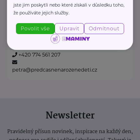
jste jim poskytli nebo které získali v důsledku toho,
, která pomáhá rodinám
že používáte jejich služby.
předčasně narozených dětí.
Fond ...
Povolit vše
Upravit
Odmítnout
https://predcasnenarozenedeti.cz/
+420 774 561 207
petra@predcasnenarozenedeti.cz
Newsletter
Pravidelný přísun novinek, inspirace na každý den,