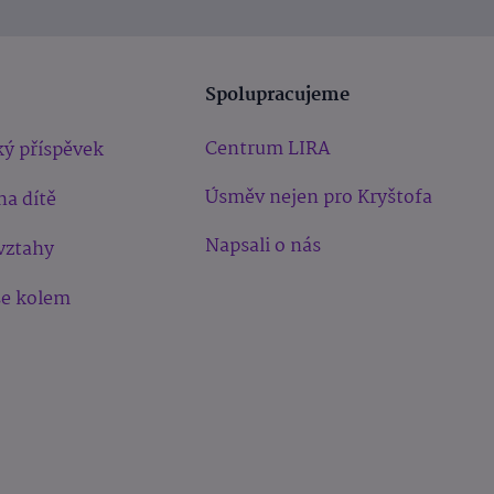
Spolupracujeme
Centrum LIRA
ý příspěvek
Úsměv nejen pro Kryštofa
na dítě
Napsali o nás
vztahy
še kolem