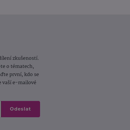
dílení zkušeností.
ěte o tématech,
te první, kdo se
e vaší e-mailové
Odeslat