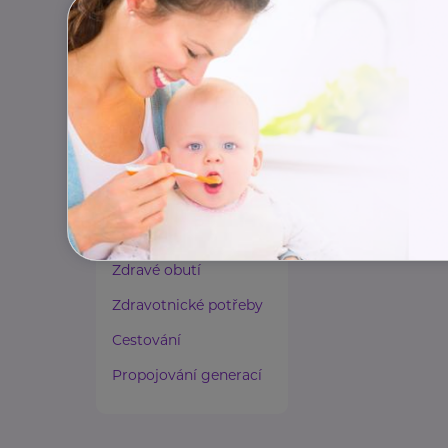
Paliativní péče
Rady a tipy
Harmonie duše a těla
Zaměstnávání osob ze
zdravotním
postižením
Lázeňství a wellness
Zdravé spaní a sezení
Zdravé obutí
Zdravotnické potřeby
Cestování
Propojování generací