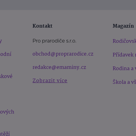
Kontakt
Magazín
y
Rodičovsk
Pro prarodiče s.r.o.
obchod@proprarodice.cz
hodní
Přídavek 
redakce@emaminy.cz
Rodina a 
skové
Zobrazit více
Škola a v
bových
těží