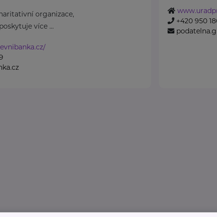
www.uradpr
aritativní organizace,
+420 950 180
oskytuje více ...
podatelna.
evnibanka.cz/
9
nka.cz