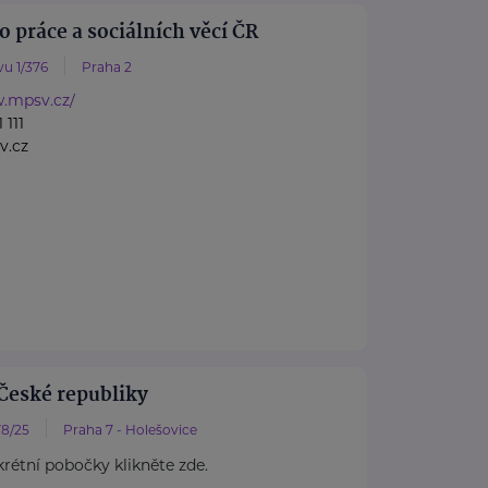
o práce a sociálních věcí ČR
u 1/376
Praha 2
w.mpsv.cz/
 111
v.cz
České republiky
8/25
Praha 7 - Holešovice
rétní pobočky klikněte zde.