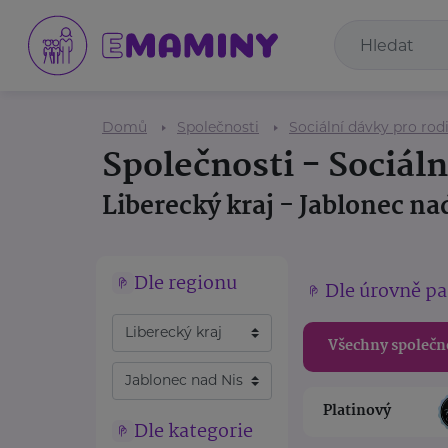
Domů
Společnosti
Sociální dávky pro rod
Společnosti - Sociáln
Liberecký kraj - Jablonec na
Dle regionu
Dle úrovně pa
Všechny společn
Platinový
Dle kategorie