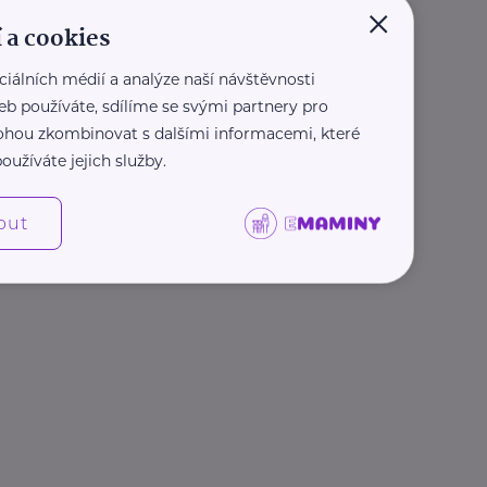
×
 a cookies
ciálních médií a analýze naší návštěvnosti
eb používáte, sdílíme se svými partnery pro
 mohou zkombinovat s dalšími informacemi, které
oužíváte jejich služby.
out