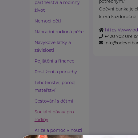
potřebným."
partnerství a rodinný
Oděvní banka je ch
život
která každoročně p
Nemoci dětí
https://www.od
Náhradní rodinná péče
+420 702 019 15
Návykové látky a
info@odevniba
závislosti
Pojištění a finance
Postižení a poruchy
Těhotenství, porod,
mateřství
Cestování s dětmi
Sociální dávky pro
rodiny
Krize a pomoc v nouzi