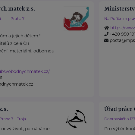
ch matek z.s.
Ministerstv
4
Praha 7
Na Poříčním práv
https://ww
+420 950 191
m a jejich dětem."
posta@mps
elů z celé ČR
ční, materiální, odbornou
lubsvobodnychmatek.cz/
11
odnychmatek.cz
.s.
Úřad práce 
Praha 7 – Troja
Dobrovského 127
 nový život, pomáháme
Pro výběr konk