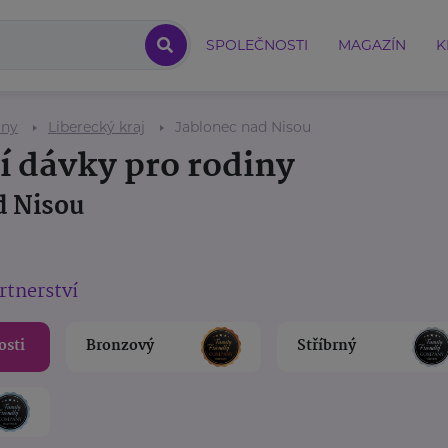
SPOLEČNOSTI
MAGAZÍN
K
iny
Liberecký kraj
Jablonec nad Nisou
í dávky pro rodiny
d Nisou
rtnerství
osti
Bronzový
Stříbrný