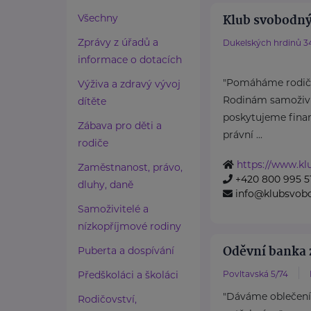
Klub svobodný
Všechny
Zprávy z úřadů a
Dukelských hrdinů 3
informace o dotacích
"Pomáháme rodičů
Výživa a zdravý vývoj
Rodinám samoživit
dítěte
poskytujeme finan
Zábava pro děti a
právní ...
rodiče
https://www.k
Zaměstnanost, právo,
+420 800 995 5
dluhy, daně
info@klubsvob
Samoživitelé a
nízkopříjmové rodiny
Oděvní banka z
Puberta a dospívání
Předškoláci a školáci
Povltavská 5/74
"Dáváme oblečení
Rodičovství,