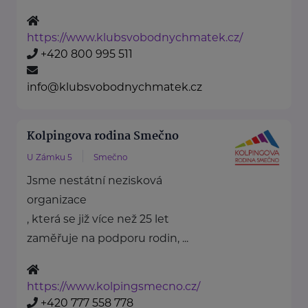
https://www.klubsvobodnychmatek.cz/
+420 800 995 511
info@klubsvobodnychmatek.cz
Kolpingova rodina Smečno
U Zámku 5
Smečno
Jsme nestátní nezisková
organizace
, která se již více než 25 let
zaměřuje na podporu rodin, ...
https://www.kolpingsmecno.cz/
+420 777 558 778