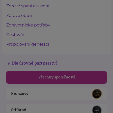
Zdravé spaní a sezení
Zdravé obutí
Zdravotnické potřeby
Cestování
Propojování generací
Dle úrovně partnerství
Všechny společnosti
Bronzový
Stříbrný