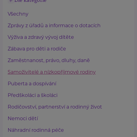
Dle kategorie
Všechny
Zprávy z úřadů a informace o dotacích
Výživa a zdravý vývoj dítěte
Zábava pro děti a rodiče
Zaměstnanost, právo, dluhy, daně
Samoživitelé a nízkopříjmové rodiny
Puberta a dospívání
Předškoláci a školáci
Rodičovství, partnerství a rodinný život
Nemoci dětí
Náhradní rodinná péče