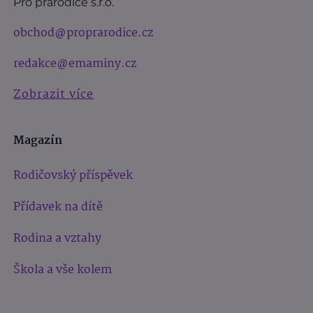
Pro prarodiče s.r.o.
obchod@proprarodice.cz
redakce@emaminy.cz
Zobrazit více
Magazín
Rodičovský příspěvek
Přídavek na dítě
Rodina a vztahy
Škola a vše kolem