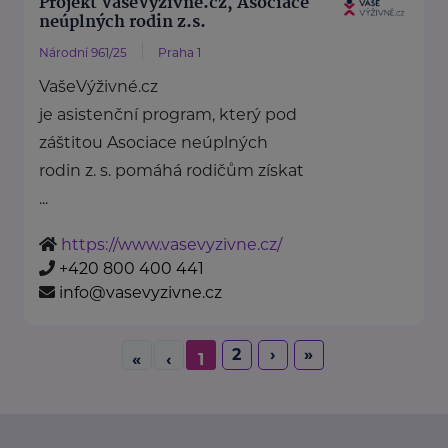
Projekt VašeVýživné.cz, Asociace
neúplných rodin z.s.
Národní 961/25
Praha 1
VašeVýživné.cz
je asistenční program, který pod
záštitou Asociace neúplných
rodin z. s. pomáhá rodičům získat
...
https://www.vasevyzivne.cz/
+420 800 400 441
info@vasevyzivne.cz
2
›
»
«
‹
1