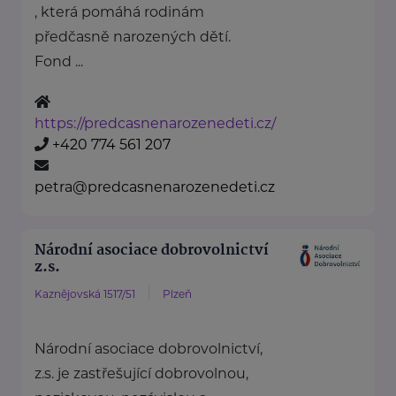
, která pomáhá rodinám
předčasně narozených dětí.
Fond ...
https://predcasnenarozenedeti.cz/
+420 774 561 207
petra@predcasnenarozenedeti.cz
Národní asociace dobrovolnictví
z.s.
Kaznějovská 1517/51
Plzeň
Národní asociace dobrovolnictví,
z.s. je zastřešující dobrovolnou,