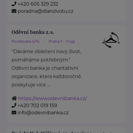
+420 605 329 232
poradna@dlanzivotu.cz
Oděvní banka z.s.
Povltavská 5/74
Praha 7 – Troja
"Dáváme oblečení nový život,
pomáháme potřebným."
Oděvní banka je charitativní
organizace, která každoročně
poskytuje více ...
https://www.odevnibanka.cz/
+420 702 019 159
info@odevnibanka.cz