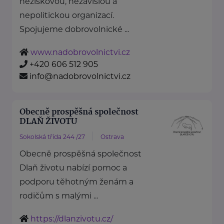
neziskovou, nezávislou a
nepolitickou organizací.
Spojujeme dobrovolnické ...
www.nadobrovolnictvi.cz
+420 606 512 905
info@nadobrovolnictvi.cz
Obecně prospěšná společnost
DLAŇ ŽIVOTU
Sokolská třída 244 /27
Ostrava
Obecně prospěšná společnost
Dlaň životu nabízí pomoc a
podporu těhotným ženám a
rodičům s malými ...
https://dlanzivotu.cz/