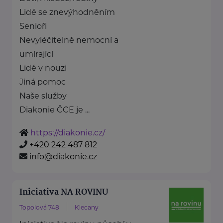
Lidé se znevýhodněním
Senioři
Nevyléčitelně nemocní a
umírající
Lidé v nouzi
Jiná pomoc
Naše služby
Diakonie ČCE je ...
https://diakonie.cz/
+420 242 487 812
info@diakonie.cz
Iniciativa NA ROVINU
Topolová 748
Klecany