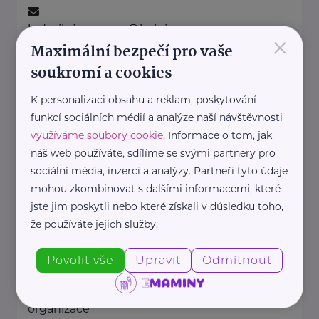
ludmila.janzurova@kolpingsmecno.cz
×
Maximální bezpečí pro vaše
soukromí a cookies
Ministerstvo práce a sociálních věcí ČR
K personalizaci obsahu a reklam, poskytování
Na Poříčním právu 1/376
Praha 2
funkcí sociálních médií a analýze naší návštěvnosti
https://www.mpsv.cz/
využíváme soubory cookie
. Informace o tom, jak
+420 950 191 111
náš web používáte, sdílíme se svými partnery pro
posta@mpsv.cz
sociální média, inzerci a analýzy. Partneři tyto údaje
mohou zkombinovat s dalšími informacemi, které
jste jim poskytli nebo které získali v důsledku toho,
Nadační fond pro předčasně
narozené děti
že používáte jejich služby.
Podolské nábřeží 157/36
Praha 4
Povolit vše
Upravit
Odmítnout
Nadační fond pro předčasně
narozené děti je nezisková
organizace