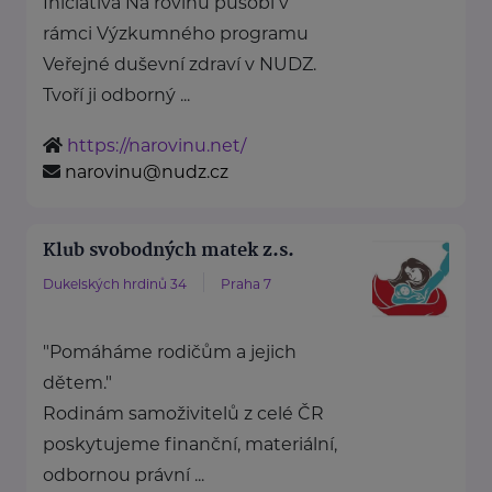
Iniciativa Na rovinu působí v
rámci Výzkumného programu
Veřejné duševní zdraví v NUDZ.
Tvoří ji odborný ...
https://narovinu.net/
narovinu@nudz.cz
Klub svobodných matek z.s.
Dukelských hrdinů 34
Praha 7
"Pomáháme rodičům a jejich
dětem."
Rodinám samoživitelů z celé ČR
poskytujeme finanční, materiální,
odbornou právní ...