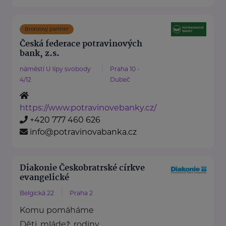
Bronzový partner
Česká federace potravinových
bank, z.s.
náměstí U lípy svobody
Praha 10 -
4/12
Dubeč
https://www.potravinovebanky.cz/
+420 777 460 626
info@potravinovabanka.cz
Diakonie Českobratrské církve
evangelické
Belgická 22
Praha 2
Komu pomáháme
Děti, mládež, rodiny