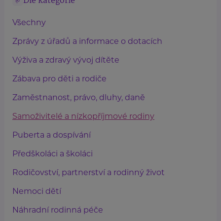
Dle kategorie
Všechny
Zprávy z úřadů a informace o dotacích
Výživa a zdravý vývoj dítěte
Zábava pro děti a rodiče
Zaměstnanost, právo, dluhy, daně
Samoživitelé a nízkopříjmové rodiny
Puberta a dospívání
Předškoláci a školáci
Rodičovství, partnerství a rodinný život
Nemoci dětí
Náhradní rodinná péče