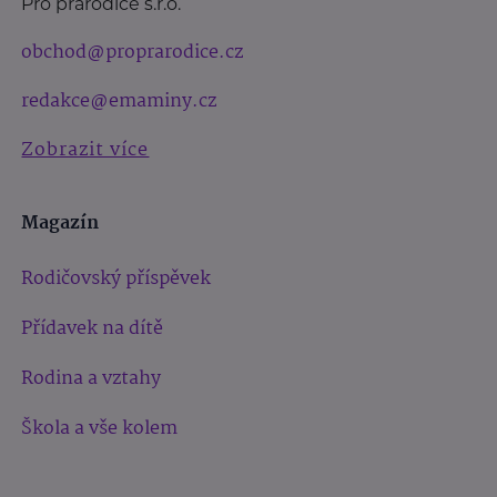
Pro prarodiče s.r.o.
obchod@proprarodice.cz
redakce@emaminy.cz
Zobrazit více
Magazín
Rodičovský příspěvek
Přídavek na dítě
Rodina a vztahy
Škola a vše kolem