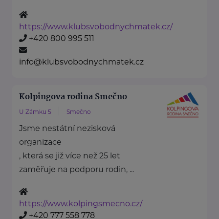
https://www.klubsvobodnychmatek.cz/
+420 800 995 511
info@klubsvobodnychmatek.cz
Kolpingova rodina Smečno
U Zámku 5
Smečno
Jsme nestátní nezisková
organizace
, která se již více než 25 let
zaměřuje na podporu rodin, ...
https://www.kolpingsmecno.cz/
+420 777 558 778