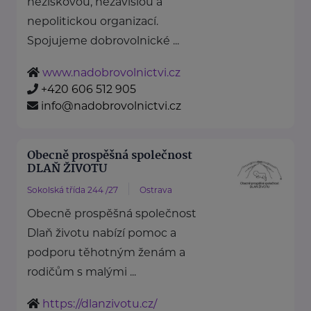
neziskovou, nezávislou a
nepolitickou organizací.
Spojujeme dobrovolnické ...
www.nadobrovolnictvi.cz
+420 606 512 905
info@nadobrovolnictvi.cz
Obecně prospěšná společnost
DLAŇ ŽIVOTU
Sokolská třída 244 /27
Ostrava
Obecně prospěšná společnost
Dlaň životu nabízí pomoc a
podporu těhotným ženám a
rodičům s malými ...
https://dlanzivotu.cz/