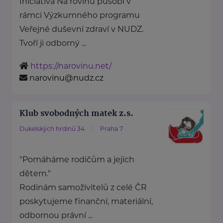
Iniciativa Na rovinu působí v
rámci Výzkumného programu
Veřejné duševní zdraví v NUDZ.
Tvoří ji odborný ...
https://narovinu.net/
narovinu@nudz.cz
Klub svobodných matek z.s.
Dukelských hrdinů 34
Praha 7
"Pomáháme rodičům a jejich
dětem."
Rodinám samoživitelů z celé ČR
poskytujeme finanční, materiální,
odbornou právní ...