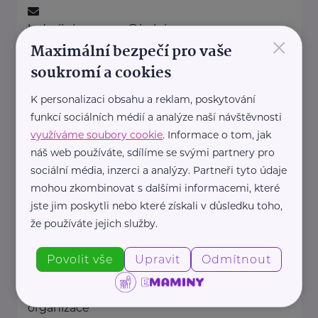
ludmila.janzurova@kolpingsmecno.cz
×
Maximální bezpečí pro vaše
soukromí a cookies
Ministerstvo práce a sociálních věcí ČR
K personalizaci obsahu a reklam, poskytování
Na Poříčním právu 1/376
Praha 2
funkcí sociálních médií a analýze naší návštěvnosti
https://www.mpsv.cz/
využíváme soubory cookie
. Informace o tom, jak
+420 950 191 111
náš web používáte, sdílíme se svými partnery pro
posta@mpsv.cz
sociální média, inzerci a analýzy. Partneři tyto údaje
mohou zkombinovat s dalšími informacemi, které
jste jim poskytli nebo které získali v důsledku toho,
Nadační fond pro předčasně
narozené děti
že používáte jejich služby.
Podolské nábřeží 157/36
Praha 4
Povolit vše
Upravit
Odmítnout
Nadační fond pro předčasně
narozené děti je nezisková
organizace