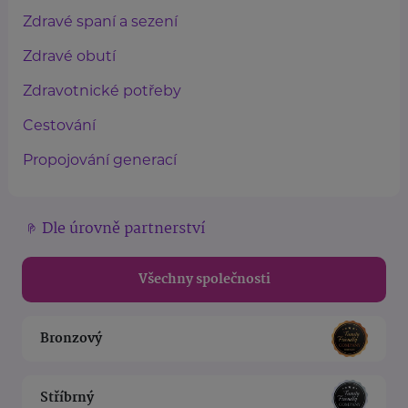
Zdravé spaní a sezení
Zdravé obutí
Zdravotnické potřeby
Cestování
Propojování generací
Dle úrovně partnerství
Všechny společnosti
Bronzový
Stříbrný