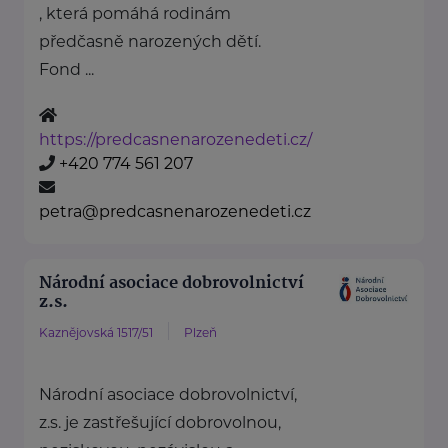
, která pomáhá rodinám
předčasně narozených dětí.
Fond ...
https://predcasnenarozenedeti.cz/
+420 774 561 207
petra@predcasnenarozenedeti.cz
Národní asociace dobrovolnictví
z.s.
Kaznějovská 1517/51
Plzeň
Národní asociace dobrovolnictví,
z.s. je zastřešující dobrovolnou,