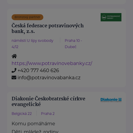
Bronzový partner
Česká federace potravinových
bank, z.s.
náměstí U lípy svobody
Praha 10 -
4/12
Dubeč
https://www.potravinovebanky.cz/
+420 777 460 626
info@potravinovabanka.cz
Diakonie Českobratrské církve
evangelické
Belgická 22
Praha 2
Komu pomáháme
Děti, mládež, rodiny