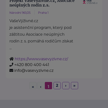
Projekt VašeVýživné.cz, Asociace
neúplných rodin z.s.
Národní 961/25
Praha 1
VašeVýživné.cz
je asistenční program, který pod
záštitou Asociace neúplných
rodin z. s. pomáhá rodičům získat
...
https://www.vasevyzivne.cz/
+420 800 400 441
info@vasevyzivne.cz
2
›
»
«
‹
1