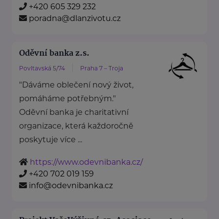
+420 605 329 232
poradna@dlanzivotu.cz
Oděvní banka z.s.
Povltavská 5/74
Praha 7 – Troja
"Dáváme oblečení nový život,
pomáháme potřebným."
Oděvní banka je charitativní
organizace, která každoročně
poskytuje více ...
https://www.odevnibanka.cz/
+420 702 019 159
info@odevnibanka.cz