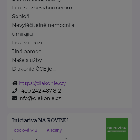
Lidé se znevýhodněním
Senioři
Nevyléčitelně nemocní a
umírající
Lidé v nouzi
Jiná pomoc
Naše služby
Diakonie ČCE je ...
https://diakonie.cz/
+420 242 487 812
info@diakonie.cz
Iniciativa NA ROVINU
Topolová 748
Klecany