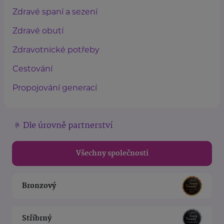
Zdravé spaní a sezení
Zdravé obutí
Zdravotnické potřeby
Cestování
Propojování generací
Dle úrovně partnerství
Všechny společnosti
Bronzový
Stříbrný