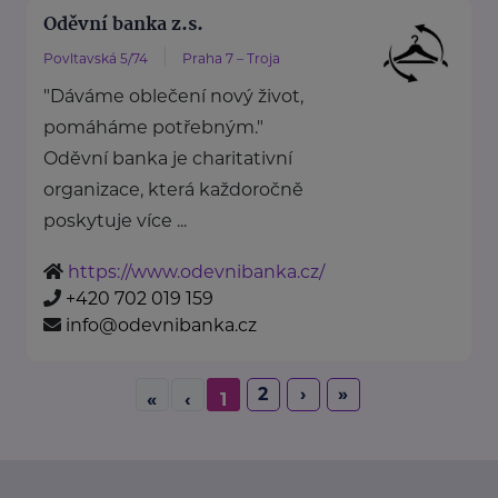
Oděvní banka z.s.
Povltavská 5/74
Praha 7 – Troja
"Dáváme oblečení nový život,
pomáháme potřebným."
Oděvní banka je charitativní
organizace, která každoročně
poskytuje více ...
https://www.odevnibanka.cz/
+420 702 019 159
info@odevnibanka.cz
2
›
»
«
‹
1