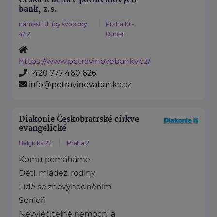
Česká federace potravinových
bank, z.s.
náměstí U lípy svobody
Praha 10 -
4/12
Dubeč
https://www.potravinovebanky.cz/
+420 777 460 626
info@potravinovabanka.cz
Diakonie Českobratrské církve
evangelické
Belgická 22
Praha 2
Komu pomáháme
Děti, mládež, rodiny
Lidé se znevýhodněním
Senioři
Nevyléčitelně nemocní a