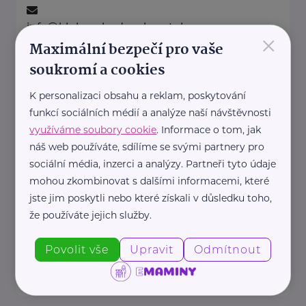
info@klubsvobodnychmatek.cz
×
Maximální bezpečí pro vaše
soukromí a cookies
Kolpingova rodina Smečno
K personalizaci obsahu a reklam, poskytování
U Zámku 5
Smečno
funkcí sociálních médií a analýze naší návštěvnosti
Jsme nestátní nezisková
využíváme soubory cookie
. Informace o tom, jak
organizace
náš web používáte, sdílíme se svými partnery pro
, která se již více než 25 let
sociální média, inzerci a analýzy. Partneři tyto údaje
zaměřuje na podporu rodin, ...
mohou zkombinovat s dalšími informacemi, které
jste jim poskytli nebo které získali v důsledku toho,
že používáte jejich služby.
https://www.kolpingsmecno.cz/
+420 777 558 778
Povolit vše
Upravit
Odmítnout
ludmila.janzurova@kolpingsmecno.cz