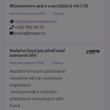
Ministerstvo práce a sociálních věcí ČR
Na Poříčním právu 1/376
Praha 2
https://www.mpsv.cz/
+420 950 191 111
posta@mpsv.cz
Nadační fond pro předčasně
narozené děti
Podolské nábřeží 157/36
Praha 4
Nadační fond pro předčasně
narozené děti je nezisková
organizace
, která pomáhá rodinám
předčasně narozených dětí.
Fond ...