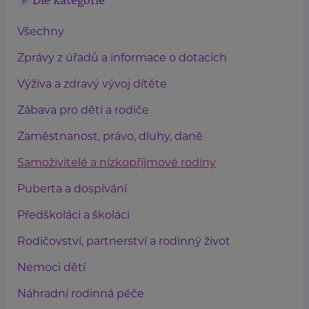
Dle kategorie
Všechny
Zprávy z úřadů a informace o dotacích
Výživa a zdravý vývoj dítěte
Zábava pro děti a rodiče
Zaměstnanost, právo, dluhy, daně
Samoživitelé a nízkopříjmové rodiny
Puberta a dospívání
Předškoláci a školáci
Rodičovství, partnerství a rodinný život
Nemoci dětí
Náhradní rodinná péče