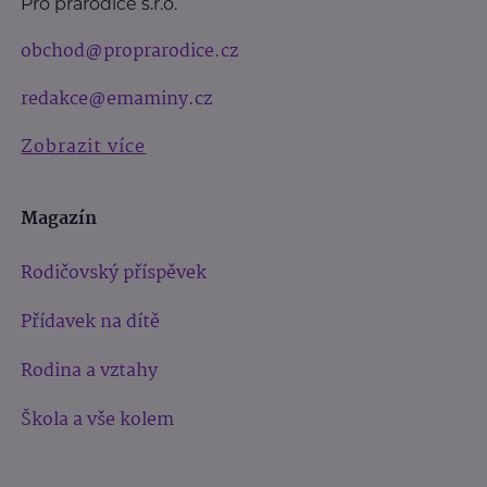
Pro prarodiče s.r.o.
obchod@proprarodice.cz
redakce@emaminy.cz
Zobrazit více
Magazín
Rodičovský příspěvek
Přídavek na dítě
Rodina a vztahy
Škola a vše kolem