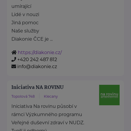
umírající
Lidé v nouzi
Jiná pomoc
Naše služby
Diakonie ČCE je ...
https://diakonie.cz/
+420 242 487 812
info@diakonie.cz
Iniciativa NA ROVINU
Topolová 748
Klecany
Iniciativa Na rovinu působí v
rámci Výzkumného programu
Veřejné duševní zdraví v NUDZ.
Tvoří ji odborný ...