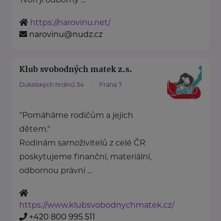
https://narovinu.net/
narovinu@nudz.cz
Klub svobodných matek z.s.
Dukelských hrdinů 34
Praha 7
"Pomáháme rodičům a jejich
dětem."
Rodinám samoživitelů z celé ČR
poskytujeme finanční, materiální,
odbornou právní ...
https://www.klubsvobodnychmatek.cz/
+420 800 995 511