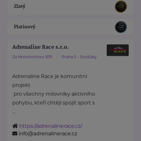
Zlatý
Platinový
Adrenaline Race s.r.o.
Za Mototechnou 1619
Praha 5 – Stodůlky
Adrenaline Race je komunitní
projekt
pro všechny milovníky aktivního
pohybu, kteří chtějí spojit sport s
...
https://adrenalinerace.cz/
info@adrenalinerace.cz