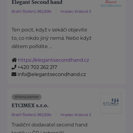
Elegant Second hand
Bratří Štefanů 982/69b
Hradec Králové 3
Ten pocit, když v sekáči objevíte
to, co nikdo jiný nemá. Nebo když
dětem pořídíte ...
https://elegantsecondhand.cz
+420 702 262 217
info@elegantsecondhand.cz
Stříbrný partner
ETCIMEX s.r.o.
Bratří Štefanů 982/69b
Hradec Králové 3
Tradiční dodavatel second hand