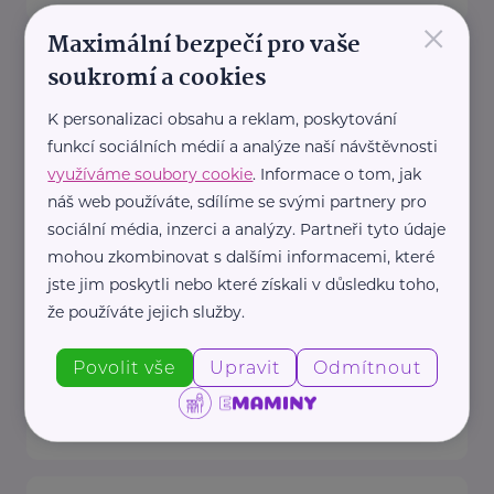
×
Maximální bezpečí pro vaše
Český zahrádkářský svaz, z.s.
soukromí a cookies
Rokycanova 318/15
Praha 3 - Žižkov
K personalizaci obsahu a reklam, poskytování
Redakce webu iZahrádkář.cz
funkcí sociálních médií a analýze naší návštěvnosti
e-mail: tomasek@zahradkari.cz
využíváme soubory cookie
. Informace o tom, jak
Redakce časopisu
náš web používáte, sdílíme se svými partnery pro
Rokycanova 15, 130 00 Praha 3e-
sociální média, inzerci a analýzy. Partneři tyto údaje
mohou zkombinovat s dalšími informacemi, které
mail: redakce@zahradkari.cz
jste jim poskytli nebo které získali v důsledku toho,
tel.: 222 781 773
že používáte jejich služby.
fax: ...
Povolit vše
Upravit
Odmítnout
https://www.zahradkari.cz/
+420 222 782 710
ustredi@zahradkari.cz