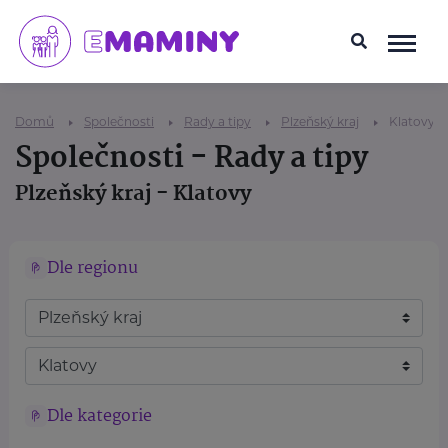
Domů
Společnosti
Rady a tipy
Plzeňský kraj
Klatovy
Společnosti - Rady a tipy
Plzeňský kraj - Klatovy
Dle regionu
Dle kategorie