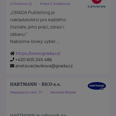
U Průhonu 22
Praha 7, Holešovice
„GRADA Publishing je
nakladatelství pro každého
čtenáře, jeho práci, zdraví i
zábavu.“
Nabízíme široký výběr ...
https://www.grada.cz/
+420 605 245 486
aneta.vaclavikova@grada.cz
HARTMANN – RICO a.s.
Masarykovo nám. 77
Veverská Bítýška
HARTMANN je odborník na