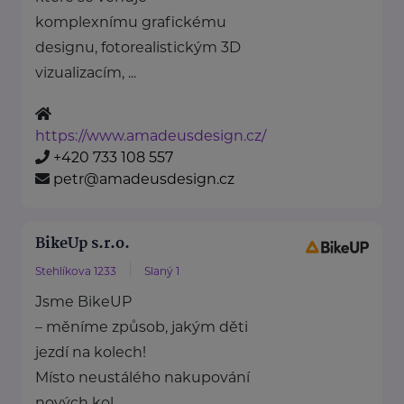
komplexnímu grafickému
designu, fotorealistickým 3D
vizualizacím, ...
https://www.amadeusdesign.cz/
+420 733 108 557
petr@amadeusdesign.cz
BikeUp s.r.o.
Stehlíkova 1233
Slaný 1
Jsme BikeUP
– měníme způsob, jakým děti
jezdí na kolech!
Místo neustálého nakupování
nových kol ...