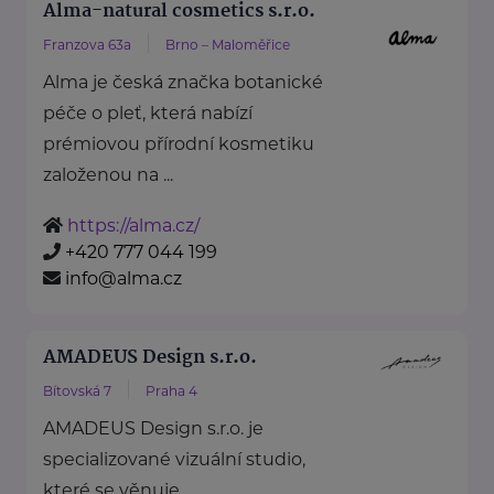
Alma-natural cosmetics s.r.o.
Franzova 63a
Brno – Maloměřice
Alma je česká značka botanické
péče o pleť, která nabízí
prémiovou přírodní kosmetiku
založenou na ...
https://alma.cz/
+420 777 044 199
info@alma.cz
AMADEUS Design s.r.o.
Bítovská 7
Praha 4
AMADEUS Design s.r.o. je
specializované vizuální studio,
které se věnuje