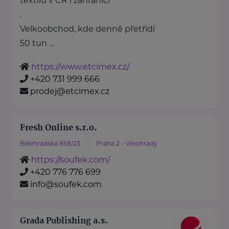
textilu v ČR i zahraničí
.
Velkoobchod, kde denně přetřídí
50 tun ...
https://www.etcimex.cz/
+420 731 999 666
prodej@etcimex.cz
Fresh Online s.r.o.
Bělehradská 858/23
Praha 2 – Vinohrady
https://soufek.com/
+420 776 776 699
info@soufek.com
Grada Publishing a.s.