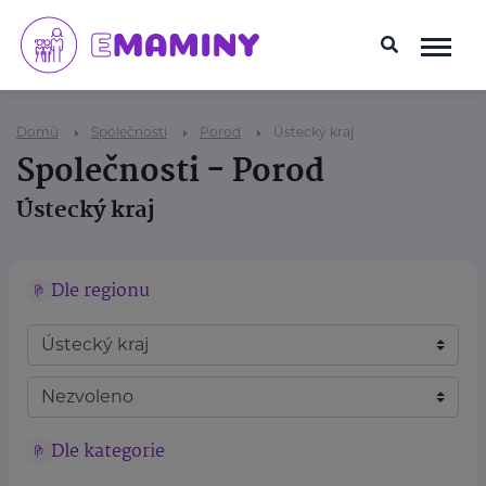
Domů
Společnosti
Porod
Ústecký kraj
Společnosti - Porod
Ústecký kraj
Dle regionu
Dle kategorie