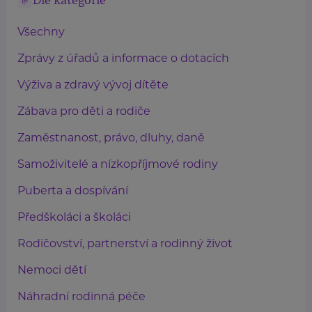
Dle kategorie
Všechny
Zprávy z úřadů a informace o dotacích
Výživa a zdravý vývoj dítěte
Zábava pro děti a rodiče
Zaměstnanost, právo, dluhy, daně
Samoživitelé a nízkopříjmové rodiny
Puberta a dospívání
Předškoláci a školáci
Rodičovství, partnerství a rodinný život
Nemoci dětí
Náhradní rodinná péče