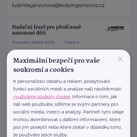
ludmila.janzurova@kolpingsmecno.cz
Nadační fond pro předčasně
narozené děti
Podolské nábřeží 157/36
Praha 4
×
Nadační fond pro předčasně
Maximální bezpečí pro vaše
narozené děti je nezisková
soukromí a cookies
organizace
, která pomáhá rodinám
K personalizaci obsahu a reklam, poskytování
předčasně narozených dětí.
funkcí sociálních médií a analýze naší návštěvnosti
Fond ...
využíváme soubory cookie
. Informace o tom, jak
náš web používáte, sdílíme se svými partnery pro
sociální média, inzerci a analýzy. Partneři tyto údaje
https://predcasnenarozenedeti.cz/
mohou zkombinovat s dalšími informacemi, které
+420 774 561 207
jste jim poskytli nebo které získali v důsledku toho,
že používáte jejich služby.