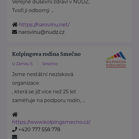
Veřejné duševní zdraví v NUDZ.
Tvoří ji odborný ...
https://narovinu.net/
narovinu@nudz.cz
Kolpingova rodina Smečno
U Zámku 5
Smečno
Jsme nestátní nezisková
organizace
, která se již více než 25 let
zaměřuje na podporu rodin, ...
https://www.kolpingsmecno.cz/
+420 777 558 778