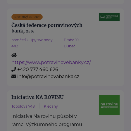
Bronzový partner
Česká federace potravinových
bank, z.s.
náměstí U lípy svobody
Praha 10 -
4/12
Dubeč
https://www.potravinovebanky.cz/
+420 777 460 626
info@potravinovabanka.cz
Iniciativa NA ROVINU
Topolová 748
Klecany
Iniciativa Na rovinu působí v
rámci Výzkumného programu