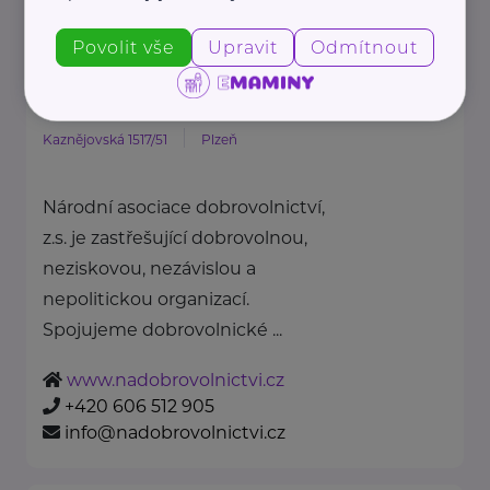
petra@predcasnenarozenedeti.cz
Povolit vše
Upravit
Odmítnout
Národní asociace dobrovolnictví
z.s.
Kaznějovská 1517/51
Plzeň
Národní asociace dobrovolnictví,
z.s. je zastřešující dobrovolnou,
neziskovou, nezávislou a
nepolitickou organizací.
Spojujeme dobrovolnické ...
www.nadobrovolnictvi.cz
+420 606 512 905
info@nadobrovolnictvi.cz