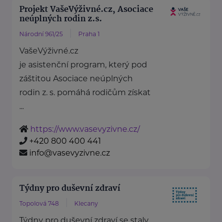
Projekt VašeVýživné.cz, Asociace
neúplných rodin z.s.
Národní 961/25
Praha 1
VašeVýživné.cz
je asistenční program, který pod
záštitou Asociace neúplných
rodin z. s. pomáhá rodičům získat
...
https://www.vasevyzivne.cz/
+420 800 400 441
info@vasevyzivne.cz
Týdny pro duševní zdraví
Topolová 748
Klecany
Týdny pro duševní zdraví se staly