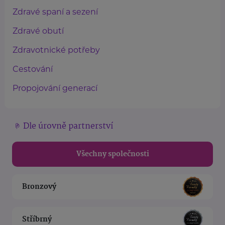
Zdravé spaní a sezení
Zdravé obutí
Zdravotnické potřeby
Cestování
Propojování generací
Dle úrovně partnerství
Všechny společnosti
Bronzový
Stříbrný