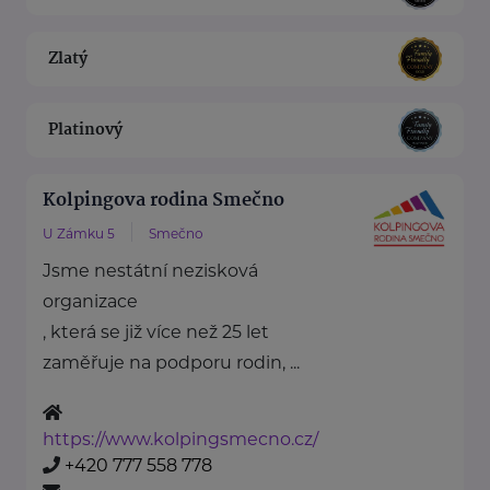
Zlatý
Platinový
Kolpingova rodina Smečno
U Zámku 5
Smečno
Jsme nestátní nezisková
organizace
, která se již více než 25 let
zaměřuje na podporu rodin, ...
https://www.kolpingsmecno.cz/
+420 777 558 778