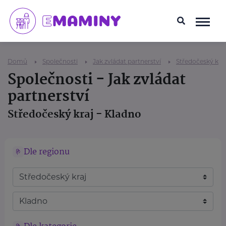
Domů
Společnosti
Jak zvládat partnerství
Středočeský kraj
Společnosti - Jak zvládat
partnerství
Středočeský kraj - Kladno
Dle regionu