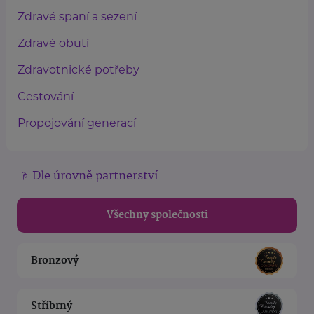
Zdravé spaní a sezení
Zdravé obutí
Zdravotnické potřeby
Cestování
Propojování generací
Dle úrovně partnerství
Všechny společnosti
Bronzový
Stříbrný