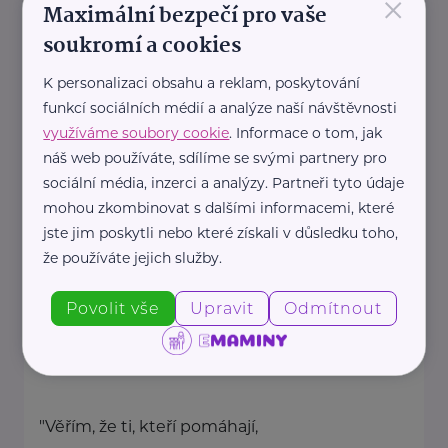
×
Maximální bezpečí pro vaše
Rodinná síť
soukromí a cookies
Klimentská 1246/1
Praha 1
K personalizaci obsahu a reklam, poskytování
funkcí sociálních médií a analýze naší návštěvnosti
Průvodce světem náhradní
využíváme soubory cookie
. Informace o tom, jak
rodinné péče v ČR
náš web používáte, sdílíme se svými partnery pro
Portál Rodinná síť je přední
sociální média, inzerci a analýzy. Partneři tyto údaje
informační platforma zaměřená ...
mohou zkombinovat s dalšími informacemi, které
jste jim poskytli nebo které získali v důsledku toho,
https://rodinnasit.cz/
že používáte jejich služby.
info@rodinnasit.cz
Povolit vše
Upravit
Odmítnout
Tereza Derkačová
Krkonošská 153
Vrchlabí
"Věřím, že ti, kteří pomáhají,