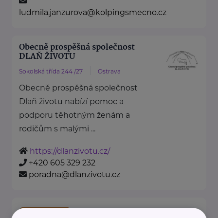
ludmila.janzurova@kolpingsmecno.cz
Obecně prospěšná společnost
DLAŇ ŽIVOTU
Sokolská třída 244 /27
Ostrava
Obecně prospěšná společnost
Dlaň životu nabízí pomoc a
podporu těhotným ženám a
rodičům s malými ...
https://dlanzivotu.cz/
+420 605 329 232
poradna@dlanzivotu.cz
Bronzový partner