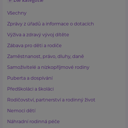
Dle kategorie
Všechny
Zprávy z úřadů a informace o dotacích
Výživa a zdravý vývoj dítěte
Zábava pro děti a rodiče
Zaměstnanost, právo, dluhy, daně
Samoživitelé a nízkopříjmové rodiny
Puberta a dospívání
Předškoláci a školáci
Rodičovství, partnerství a rodinný život
Nemoci dětí
Náhradní rodinná péče