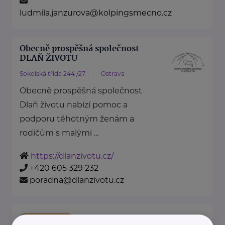
ludmila.janzurova@kolpingsmecno.cz
Obecně prospěšná společnost
DLAŇ ŽIVOTU
Sokolská třída 244 /27
Ostrava
Obecně prospěšná společnost
Dlaň životu nabízí pomoc a
podporu těhotným ženám a
rodičům s malými ...
https://dlanzivotu.cz/
+420 605 329 232
poradna@dlanzivotu.cz
Bronzový partner