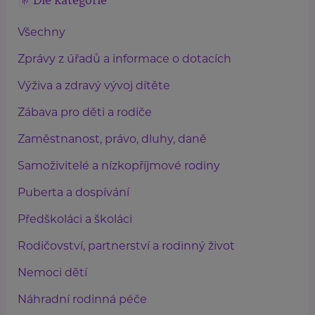
Dle kategorie
Všechny
Zprávy z úřadů a informace o dotacích
Výživa a zdravý vývoj dítěte
Zábava pro děti a rodiče
Zaměstnanost, právo, dluhy, daně
Samoživitelé a nízkopříjmové rodiny
Puberta a dospívání
Předškoláci a školáci
Rodičovství, partnerství a rodinný život
Nemoci dětí
Náhradní rodinná péče