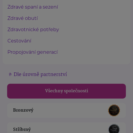
Zdravé spaní a sezení
Zdravé obutí
Zdravotnické potřeby
Cestování
Propojování generací
Dle úrovně partnerství
Všechny společnosti
Bronzový
Stříbrný