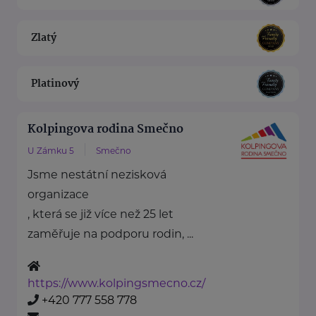
Zlatý
Platinový
Kolpingova rodina Smečno
U Zámku 5
Smečno
Jsme nestátní nezisková
organizace
, která se již více než 25 let
zaměřuje na podporu rodin, ...
https://www.kolpingsmecno.cz/
+420 777 558 778