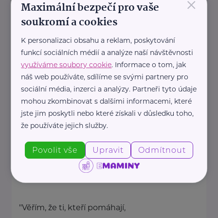
×
Maximální bezpečí pro vaše
Rodinná síť
soukromí a cookies
Klimentská 1246/1
Praha 1
K personalizaci obsahu a reklam, poskytování
funkcí sociálních médií a analýze naší návštěvnosti
Průvodce světem náhradní
využíváme soubory cookie
. Informace o tom, jak
rodinné péče v ČR
náš web používáte, sdílíme se svými partnery pro
Portál Rodinná síť je přední
sociální média, inzerci a analýzy. Partneři tyto údaje
informační platforma zaměřená ...
mohou zkombinovat s dalšími informacemi, které
jste jim poskytli nebo které získali v důsledku toho,
https://rodinnasit.cz/
že používáte jejich služby.
info@rodinnasit.cz
Povolit vše
Upravit
Odmítnout
Tereza Derkačová
Krkonošská 153
Vrchlabí
"Věřím, že ti, kteří pomáhají,