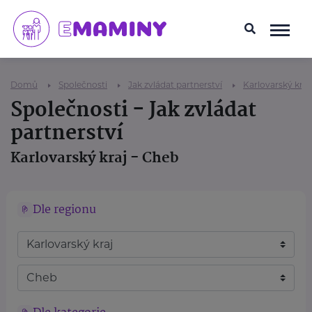
Domů
Společnosti
Jak zvládat partnerství
Karlovarský kraj
Společnosti - Jak zvládat
partnerství
Karlovarský kraj - Cheb
Dle regionu