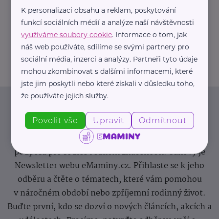
K personalizaci obsahu a reklam, poskytování
https://hartmanndirect.com/cs-cz
funkcí sociálních médií a analýze naší návštěvnosti
+420 800 100 150
využíváme soubory cookie
. Informace o tom, jak
info@hartmanndirect.cz
náš web používáte, sdílíme se svými partnery pro
sociální média, inzerci a analýzy. Partneři tyto údaje
mohou zkombinovat s dalšími informacemi, které
jste jim poskytli nebo které získali v důsledku toho,
že používáte jejich služby.
Newsletter
Povolit vše
Upravit
Odmítnout
Pravidelný přísun novinek, inspirace na každý den,
podpora pro rodiče i sdílení zkušeností. Takový je
Newsletter webu eMaminy.cz. Přihlaste se k jeho
odběru a čtěte o tématech, které vám pomohou
v náročném období nebo zpříjemní rodinný život.
Buďte první, kdo se dozví o nových článcích, akcích a