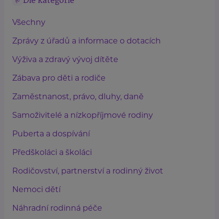
Dle kategorie
Všechny
Zprávy z úřadů a informace o dotacích
Výživa a zdravý vývoj dítěte
Zábava pro děti a rodiče
Zaměstnanost, právo, dluhy, daně
Samoživitelé a nízkopříjmové rodiny
Puberta a dospívání
Předškoláci a školáci
Rodičovství, partnerství a rodinný život
Nemoci dětí
Náhradní rodinná péče