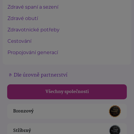
Zdravé spaní a sezení
Zdravé obutí
Zdravotnické potřeby
Cestování
Propojování generací
Dle úrovně partnerství
Všechny společnosti
Bronzový
Stříbrný