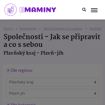
Domů
Společnosti
Jak se připravit a co s sebou
Plzeňský kr
Společnosti - Jak se připravit
a co s sebou
Plzeňský kraj - Plzeň-jih
Dle regionu