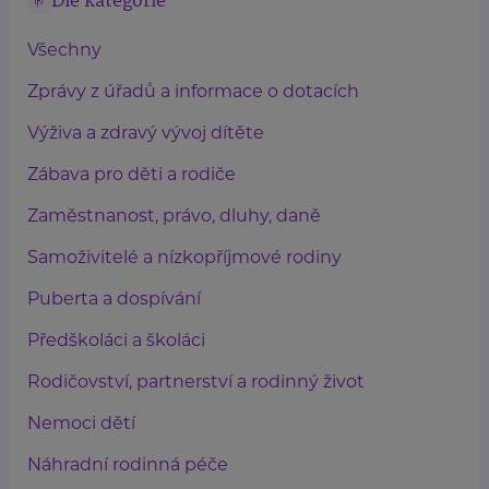
Dle kategorie
Všechny
Zprávy z úřadů a informace o dotacích
Výživa a zdravý vývoj dítěte
Zábava pro děti a rodiče
Zaměstnanost, právo, dluhy, daně
Samoživitelé a nízkopříjmové rodiny
Puberta a dospívání
Předškoláci a školáci
Rodičovství, partnerství a rodinný život
Nemoci dětí
Náhradní rodinná péče