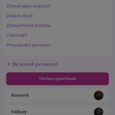
Zdravé spaní a sezení
Zdravé obutí
Zdravotnické potřeby
Cestování
Propojování generací
Dle úrovně partnerství
Všechny společnosti
Bronzový
Stříbrný