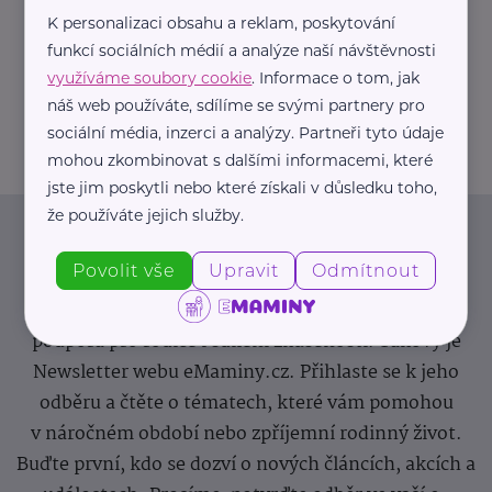
K personalizaci obsahu a reklam, poskytování
https://hartmanndirect.com/cs-cz
funkcí sociálních médií a analýze naší návštěvnosti
+420 800 100 150
využíváme soubory cookie
. Informace o tom, jak
info@hartmanndirect.cz
náš web používáte, sdílíme se svými partnery pro
sociální média, inzerci a analýzy. Partneři tyto údaje
mohou zkombinovat s dalšími informacemi, které
jste jim poskytli nebo které získali v důsledku toho,
že používáte jejich služby.
Newsletter
Povolit vše
Upravit
Odmítnout
Pravidelný přísun novinek, inspirace na každý den,
podpora pro rodiče i sdílení zkušeností. Takový je
Newsletter webu eMaminy.cz. Přihlaste se k jeho
odběru a čtěte o tématech, které vám pomohou
v náročném období nebo zpříjemní rodinný život.
Buďte první, kdo se dozví o nových článcích, akcích a