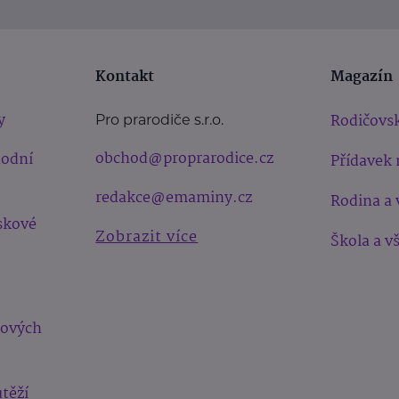
Kontakt
Magazín
y
Rodičovsk
Pro prarodiče s.r.o.
obchod@proprarodice.cz
hodní
Přídavek 
redakce@emaminy.cz
Rodina a 
skové
Zobrazit více
Škola a v
bových
těží