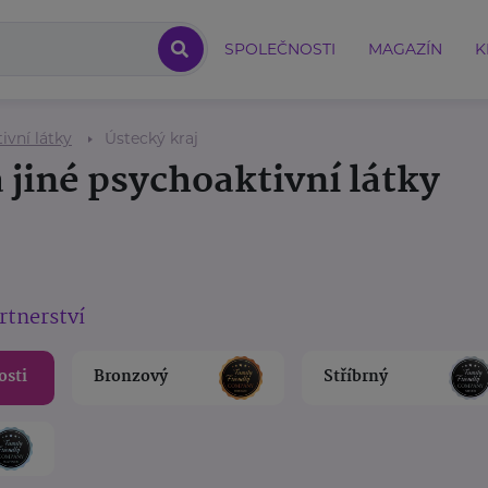
SPOLEČNOSTI
MAGAZÍN
K
ivní látky
Ústecký kraj
 jiné psychoaktivní látky
rtnerství
osti
Bronzový
Stříbrný