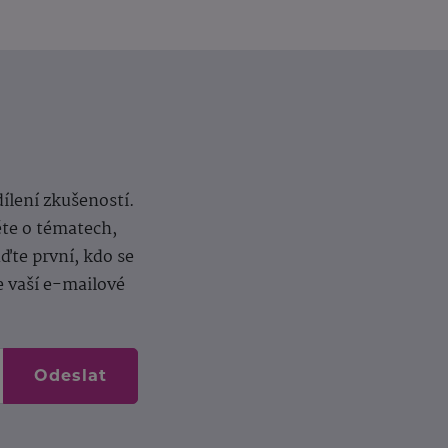
dílení zkušeností.
ěte o tématech,
te první, kdo se
e vaší e-mailové
Odeslat