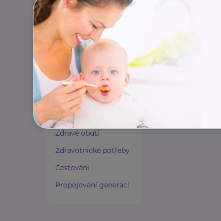
Paliativní péče
Rady a tipy
Harmonie duše a těla
Zaměstnávání osob ze
zdravotním
postižením
Lázeňství a wellness
Zdravé spaní a sezení
Zdravé obutí
Zdravotnické potřeby
Cestování
Propojování generací