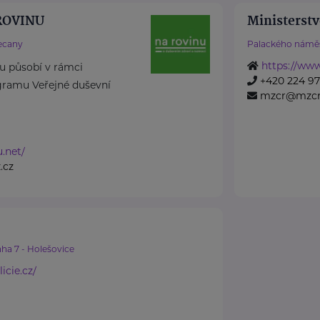
 ROVINU
Ministerstv
ecany
Palackého náměs
https://www
nu působí v rámci
+420 224 971
ramu Veřejné duševní
mzcr@mzcr
u.net/
.cz
ha 7 - Holešovice
icie.cz/