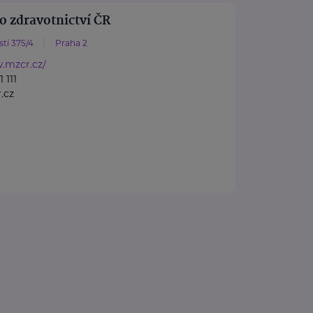
o zdravotnictví ČR
tí 375/4
Praha 2
.mzcr.cz/
 111
.cz