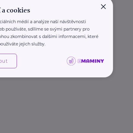
×
 a cookies
ciálních médií a analýze naší návštěvnosti
eb používáte, sdílíme se svými partnery pro
 mohou zkombinovat s dalšími informacemi, které
oužíváte jejich služby.
out