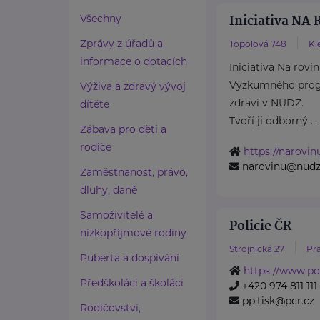
Iniciativa NA
Všechny
Zprávy z úřadů a
Topolová 748
Kl
informace o dotacích
Iniciativa Na rovi
Výzkumného prog
Výživa a zdravý vývoj
zdraví v NUDZ.
dítěte
Tvoří ji odborný ...
Zábava pro děti a
rodiče
https://narovin
narovinu@nudz
Zaměstnanost, právo,
dluhy, daně
Samoživitelé a
Policie ČR
nízkopříjmové rodiny
Strojnická 27
Pra
Puberta a dospívání
https://www.pol
Předškoláci a školáci
+420 974 811 111
pp.tisk@pcr.cz
Rodičovství,