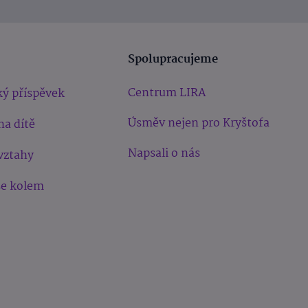
Spolupracujeme
Centrum LIRA
ý příspěvek
Úsměv nejen pro Kryštofa
na dítě
Napsali o nás
vztahy
še kolem