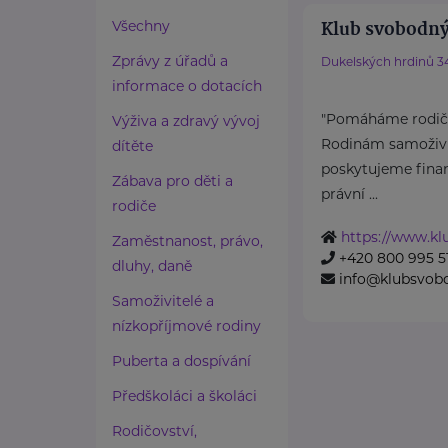
Klub svobodný
Všechny
Zprávy z úřadů a
Dukelských hrdinů 3
informace o dotacích
"Pomáháme rodičů
Výživa a zdravý vývoj
Rodinám samoživit
dítěte
poskytujeme finan
Zábava pro děti a
právní ...
rodiče
https://www.k
Zaměstnanost, právo,
+420 800 995 5
dluhy, daně
info@klubsvob
Samoživitelé a
nízkopříjmové rodiny
Puberta a dospívání
Předškoláci a školáci
Rodičovství,