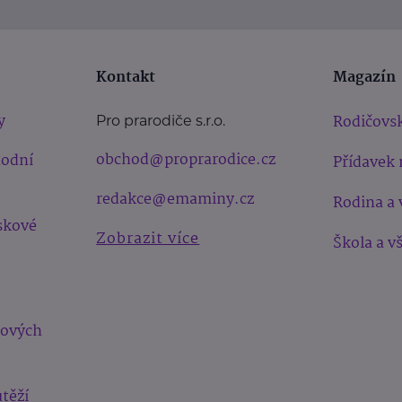
Kontakt
Magazín
y
Rodičovsk
Pro prarodiče s.r.o.
obchod@proprarodice.cz
hodní
Přídavek 
redakce@emaminy.cz
Rodina a 
skové
Zobrazit více
Škola a v
bových
těží