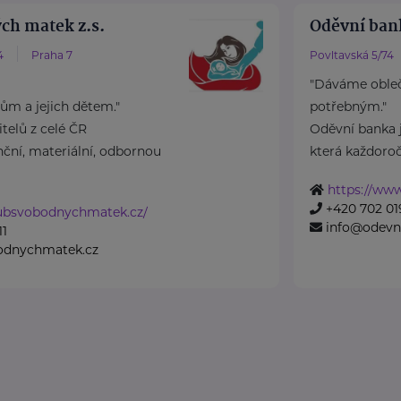
ch matek z.s.
Oděvní bank
4
Praha 7
Povltavská 5/74
"Dáváme oble
m a jejich dětem."
potřebným."
elů z celé ČR
Oděvní banka j
ční, materiální, odbornou
která každoročn
https://www
+420 702 01
lubsvobodnychmatek.cz/
info@odevn
11
odnychmatek.cz