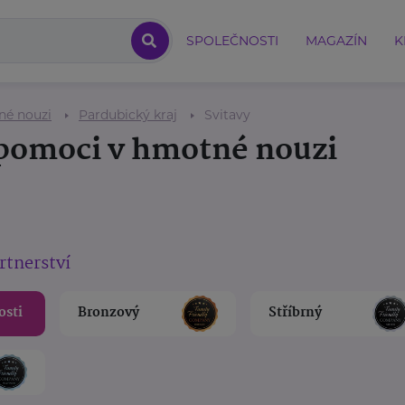
SPOLEČNOSTI
MAGAZÍN
K
né nouzi
Pardubický kraj
Svitavy
 pomoci v hmotné nouzi
rtnerství
osti
Bronzový
Stříbrný