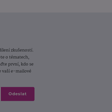
dílení zkušeností.
ěte o tématech,
te první, kdo se
e vaší e-mailové
Odeslat