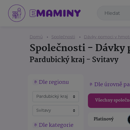
Domů
Společnosti
Dávky pomoci v hmot
Společnosti - Dávky
Pardubický kraj - Svitavy
Dle regionu
Dle úrovně pa
Všechny společn
Platinový
Dle kategorie