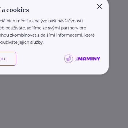
×
 a cookies
ciálních médií a analýze naší návštěvnosti
eb používáte, sdílíme se svými partnery pro
 mohou zkombinovat s dalšími informacemi, které
oužíváte jejich služby.
out