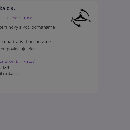
a z.s.
Praha 7 – Troja
čení nový život, pomáháme
e charitativní organizace,
ě poskytuje více ...
.odevnibanka.cz/
9 159
ibanka.cz