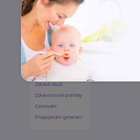
Paliativní péče
Rady a tipy
Harmonie duše a těla
Zaměstnávání osob ze
zdravotním
postižením
Lázeňství a wellness
Zdravé spaní a sezení
Zdravé obutí
Zdravotnické potřeby
Cestování
Propojování generací