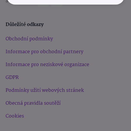
Sledujte nás:
Důležité odkazy
Obchodní podmínky
Informace pro obchodní partnery
Informace pro neziskové organizace
GDPR
Podmínky užití webových stránek
Obecná pravidla soutěží
Cookies