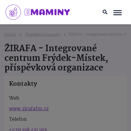
Domů
Postižení a poruchy
ŽIRAFA - Integrované centrum Frýd
ŽIRAFA - Integrované
centrum Frýdek-Místek,
příspěvková organizace
Kontakty
Web
www.zirafafm.cz
Telefon
+420 558 431 563