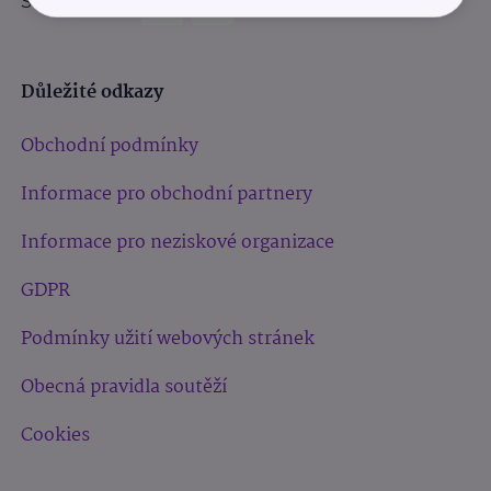
Sledujte nás:
Důležité odkazy
Obchodní podmínky
Informace pro obchodní partnery
Informace pro neziskové organizace
GDPR
Podmínky užití webových stránek
Obecná pravidla soutěží
Cookies