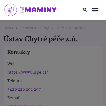
Domů
Postižení a poruchy
Ústav Chytré péče z.ú.
Ústav Chytré péče z.ú.
Kontakty
Web
https://www.uspe.cz/
Telefon
+420 226 292 297
E-mail