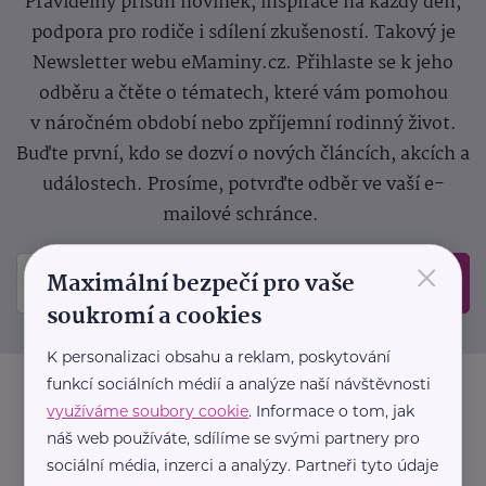
Pravidelný přísun novinek, inspirace na každý den,
podpora pro rodiče i sdílení zkušeností. Takový je
Newsletter webu eMaminy.cz. Přihlaste se k jeho
odběru a čtěte o tématech, které vám pomohou
v náročném období nebo zpříjemní rodinný život.
Buďte první, kdo se dozví o nových článcích, akcích a
událostech. Prosíme, potvrďte odběr ve vaší e-
mailové schránce.
×
Maximální bezpečí pro vaše
Odeslat
soukromí a cookies
K personalizaci obsahu a reklam, poskytování
funkcí sociálních médií a analýze naší návštěvnosti
využíváme soubory cookie
. Informace o tom, jak
náš web používáte, sdílíme se svými partnery pro
sociální média, inzerci a analýzy. Partneři tyto údaje