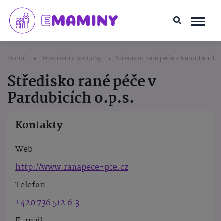
Domů
Postižení a poruchy
Středisko rané péče v Pardubicích o
Středisko rané péče v
Pardubicích o.p.s.
Kontakty
Web
http://www.ranapece-pce.cz
Telefon
+420 736 512 613
E-mail