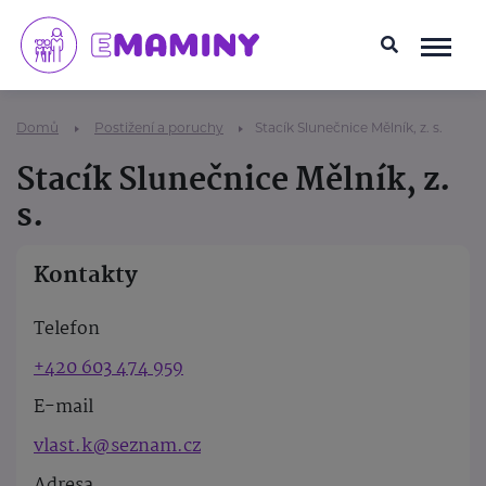
Domů
Postižení a poruchy
Stacík Slunečnice Mělník, z. s.
Stacík Slunečnice Mělník, z.
s.
Kontakty
Telefon
+420 603 474 959
E-mail
vlast.k@seznam.cz
Adresa