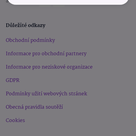
Sledujte nás:
Důležité odkazy
Obchodní podmínky
Informace pro obchodní partnery
Informace pro neziskové organizace
GDPR
Podmínky užití webových stránek
Obecná pravidla soutěží
Cookies