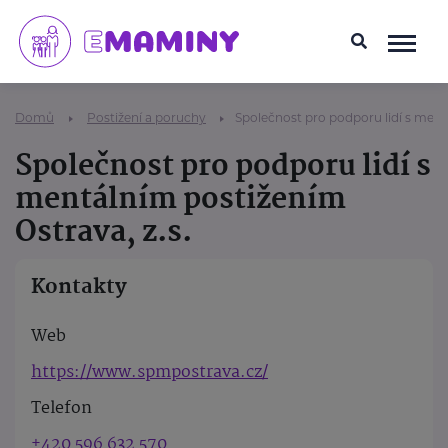
Domů
Postižení a poruchy
Společnost pro podporu lidí s ment
Společnost pro podporu lidí s
mentálním postižením
Ostrava, z.s.
Kontakty
Web
https://www.spmpostrava.cz/
Telefon
+420 596 632 570