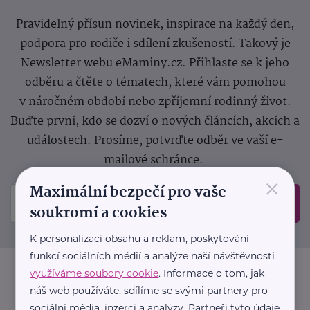
Pravidelný přísun novinek, inspirace na každý den,
podpora pro rodiče i sdílení zkušeností. Takový je
Newsletter webu eMaminy.cz. Přihlaste se k jeho
odběru a čtěte o tématech, které vám pomohou
v náročném období nebo zpříjemní rodinný život.
Buďte první, kdo se dozví o nových článcích, akcích a
událostech. Prosíme, potvrďte odběr ve vaší e-
mailové schránce.
×
Maximální bezpečí pro vaše
Odeslat
soukromí a cookies
K personalizaci obsahu a reklam, poskytování
funkcí sociálních médií a analýze naší návštěvnosti
využíváme soubory cookie
. Informace o tom, jak
náš web používáte, sdílíme se svými partnery pro
sociální média, inzerci a analýzy. Partneři tyto údaje