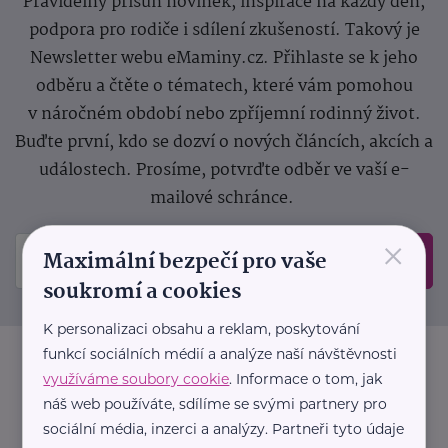
Pravidelný přísun novinek, inspirace na každý den,
podpora pro rodiče i sdílení zkušeností. Takový je
Newsletter webu eMaminy.cz. Přihlaste se k jeho
odběru a čtěte o tématech, které vám pomohou
v náročném období nebo zpříjemní rodinný život.
Buďte první, kdo se dozví o nových článcích, akcích a
událostech. Prosíme, potvrďte odběr ve vaší e-
mailové schránce.
×
Maximální bezpečí pro vaše
Odeslat
soukromí a cookies
K personalizaci obsahu a reklam, poskytování
funkcí sociálních médií a analýze naší návštěvnosti
využíváme soubory cookie
. Informace o tom, jak
náš web používáte, sdílíme se svými partnery pro
sociální média, inzerci a analýzy. Partneři tyto údaje