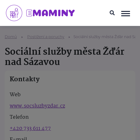
Domů
Postižení a poruchy
Sociální služby města Žďár nad Sáz
Sociální služby města Žďár
nad Sázavou
Kontakty
Web
www.socsluzbyzdar.cz
Telefon
+420 733 611 477
E-mail