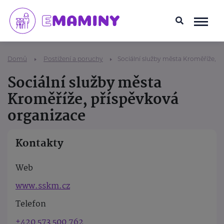
Domů
Postižení a poruchy
Sociální služby města Kroměříže, p
Sociální služby města
Kroměříže, příspěvková
organizace
Kontakty
Web
www.sskm.cz
Telefon
+420 573 500 762