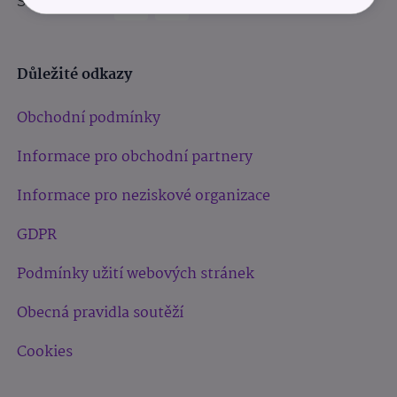
Sledujte nás:
Důležité odkazy
Obchodní podmínky
Informace pro obchodní partnery
Informace pro neziskové organizace
GDPR
Podmínky užití webových stránek
Obecná pravidla soutěží
Cookies