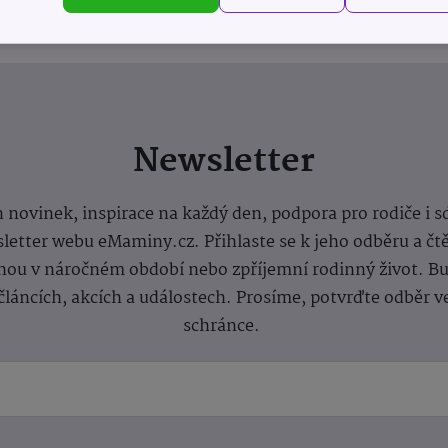
Newsletter
 novinek, inspirace na každý den, podpora pro rodiče i s
letter webu eMaminy.cz. Přihlaste se k jeho odběru a čt
ou v náročném období nebo zpříjemní rodinný život. Buď
článcích, akcích a událostech. Prosíme, potvrďte odběr v
schránce.