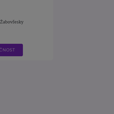
-Žabovřesky
EČNOST