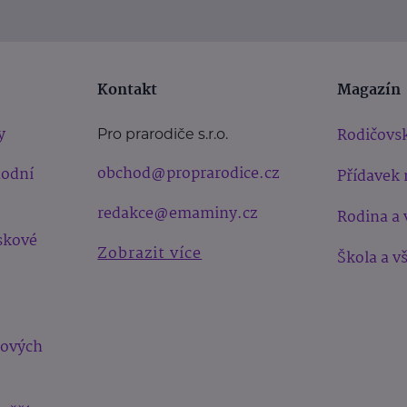
Kontakt
Magazín
y
Rodičovsk
Pro prarodiče s.r.o.
obchod@proprarodice.cz
hodní
Přídavek 
redakce@emaminy.cz
Rodina a 
skové
Zobrazit více
Škola a v
bových