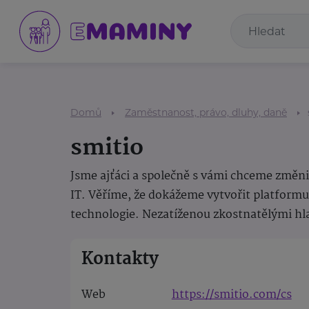
Domů
Zaměstnanost, právo, dluhy, daně
smitio
Jsme ajťáci a společně s vámi chceme změni
IT. Věříme, že dokážeme vytvořit platformu
technologie. Nezatíženou zkostnatělými h
Kontakty
Web
https://smitio.com/cs