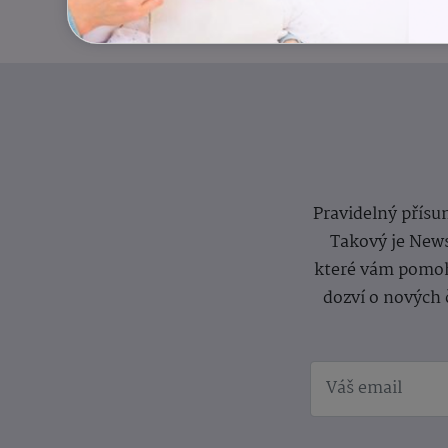
Pravidelný přísun
Takový je News
které vám pomoh
dozví o nových 