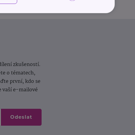
dílení zkušeností.
ěte o tématech,
te první, kdo se
e vaší e-mailové
Odeslat