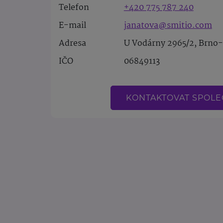
Telefon
+420 775 787 240
E-mail
janatova@smitio.com
Adresa
U Vodárny 2965/2, Brno
IČO
06849113
KONTAKTOVAT SPOL