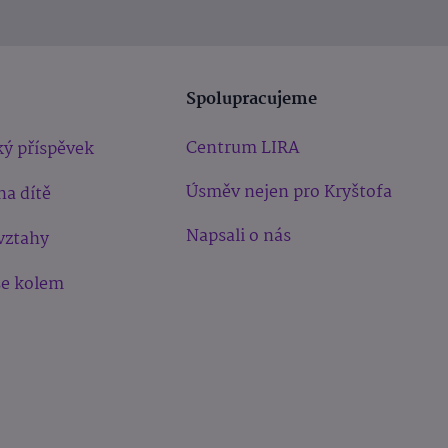
Spolupracujeme
Centrum LIRA
ý příspěvek
Úsměv nejen pro Kryštofa
na dítě
Napsali o nás
vztahy
še kolem