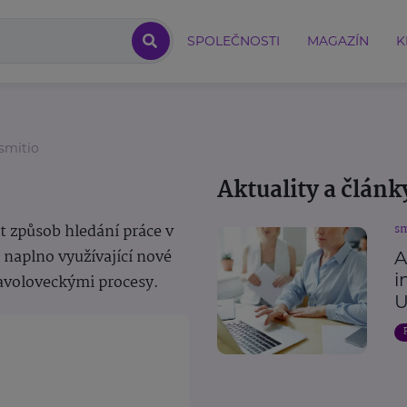
SPOLEČNOSTI
MAGAZÍN
K
smitio
Aktuality a článk
t způsob hledání práce v
sm
 naplno využívající nové
A
i
lavoloveckými procesy.
U