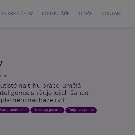
RAJSKÉ ÚŘADY
FORMULÁŘE
O NÁS
KONTAKT
y
itio
utisté na trhu práce: umělá
nteligence snižuje jejich šance.
platnění nacházejí v IT
Práce, zaměstnání
Handicap, porucha
Podpora a pomoc