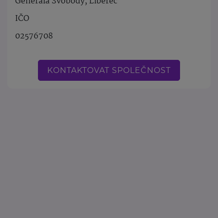
Generála Svobody, Liberec
IČO
02576708
KONTAKTOVAT SPOLEČNOST