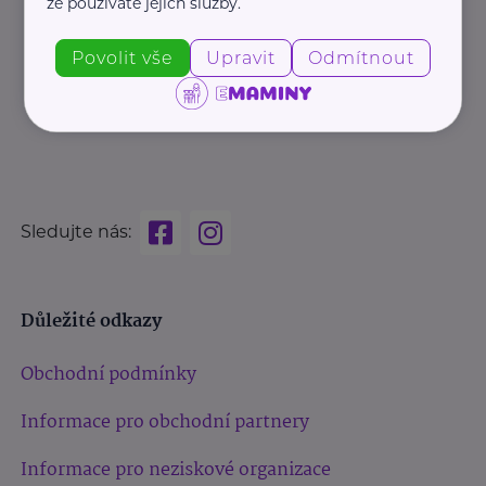
že používáte jejich služby.
Povolit vše
Upravit
Odmítnout
Sledujte nás:
Důležité odkazy
Obchodní podmínky
Informace pro obchodní partnery
Informace pro neziskové organizace