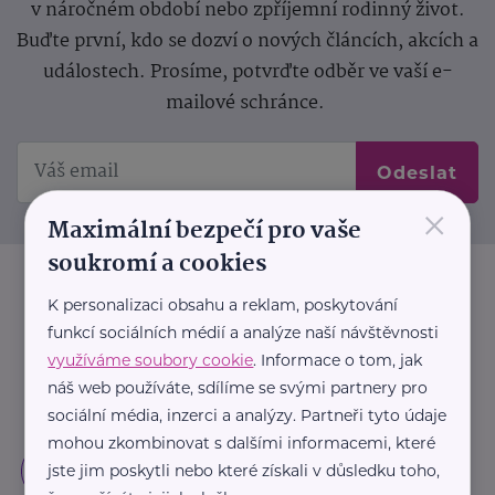
v náročném období nebo zpříjemní rodinný život.
Buďte první, kdo se dozví o nových článcích, akcích a
událostech. Prosíme, potvrďte odběr ve vaší e-
mailové schránce.
Odeslat
×
Maximální bezpečí pro vaše
soukromí a cookies
K personalizaci obsahu a reklam, poskytování
funkcí sociálních médií a analýze naší návštěvnosti
využíváme soubory cookie
. Informace o tom, jak
náš web používáte, sdílíme se svými partnery pro
sociální média, inzerci a analýzy. Partneři tyto údaje
mohou zkombinovat s dalšími informacemi, které
jste jim poskytli nebo které získali v důsledku toho,