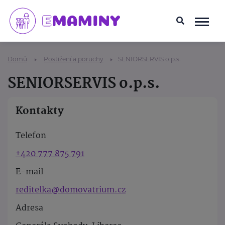
Domů
Postižení a poruchy
SENIORSERVIS o.p.s.
SENIORSERVIS o.p.s.
Kontakty
Telefon
+420 777 875 791
E-mail
reditelka@domovatrium.cz
Adresa