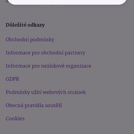
Sledujte nás:
Důležité odkazy
Obchodní podmínky
Informace pro obchodní partnery
Informace pro neziskové organizace
GDPR
Podmínky užití webových stránek
Obecná pravidla soutěží
Cookies