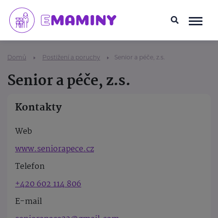
Domů
Postižení a poruchy
Senior a péče, z.s.
Senior a péče, z.s.
Kontakty
Web
www.seniorapece.cz
Telefon
+420 602 114 806
E-mail