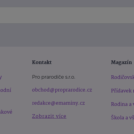
Kontakt
Magazín
y
Rodičovsk
Pro prarodiče s.r.o.
obchod@proprarodice.cz
hodní
Přídavek 
redakce@emaminy.cz
Rodina a 
skové
Zobrazit více
Škola a v