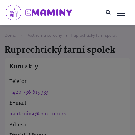
Domů
Postižení a poruchy
Ruprechtický farní spolek
Ruprechtický farní spolek
Kontakty
Telefon
+420 736 613 333
E-mail
uantonina@centrum.cz
Adresa