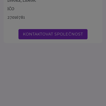
Divoká, Liberec
IČO
27016781
KONTAKTOVAT SPOLEČNOST