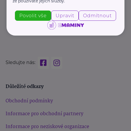
že používáte jejich služby.
Povolit vše
Upravit
Odmítnout
Sledujte nás:
Důležité odkazy
Obchodní podmínky
Informace pro obchodní partnery
Informace pro neziskové organizace