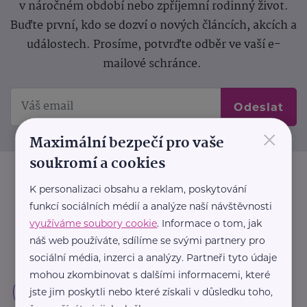
v náročném období nebo zpříjemní rodinný život.
Buďte první, kdo se dozví o nových článcích, akcích a
událostech. Prosíme, potvrďte odběr ve vaší e-
mailové schránce.
Odeslat
×
Maximální bezpečí pro vaše
soukromí a cookies
K personalizaci obsahu a reklam, poskytování
funkcí sociálních médií a analýze naší návštěvnosti
využíváme soubory cookie
. Informace o tom, jak
náš web používáte, sdílíme se svými partnery pro
sociální média, inzerci a analýzy. Partneři tyto údaje
mohou zkombinovat s dalšími informacemi, které
jste jim poskytli nebo které získali v důsledku toho,