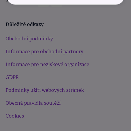
Sledujte nás:
Důležité odkazy
Obchodní podmínky
Informace pro obchodní partnery
Informace pro neziskové organizace
GDPR
Podmínky užití webových stránek
Obecná pravidla soutěží
Cookies