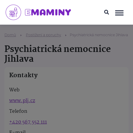
Domů
Postižení a poruchy
Psychiatrická nemocnice Jihlava
Psychiatrická nemocnice
Jihlava
Kontakty
Web
www.plj.cz
Telefon
+420 567 552 111
E-mail