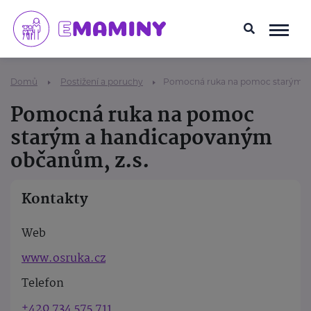
Domů
Postižení a poruchy
Pomocná ruka na pomoc starým a
Pomocná ruka na pomoc
starým a handicapovaným
občanům, z.s.
Kontakty
Web
www.osruka.cz
Telefon
+420 734 575 711