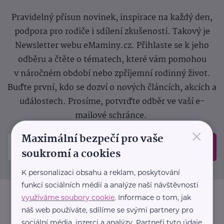
Pravidelný přísun novinek, inspirace na každý den,
podpora pro rodiče i sdílení zkušeností. Takový je
Newsletter webu eMaminy.cz. Přihlaste se k jeho
odběru a čtěte o tématech, které vám pomohou
v náročném období nebo zpříjemní rodinný život.
Buďte první, kdo se dozví o nových článcích, akcích a
událostech. Prosíme, potvrďte odběr ve vaší e-
mailové schránce.
×
Maximální bezpečí pro vaše
Odeslat
soukromí a cookies
K personalizaci obsahu a reklam, poskytování
funkcí sociálních médií a analýze naší návštěvnosti
využíváme soubory cookie
. Informace o tom, jak
náš web používáte, sdílíme se svými partnery pro
sociální média, inzerci a analýzy. Partneři tyto údaje