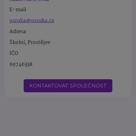
E-mail
osruka@osruka.cz
Adresa
Školní, Prostějov
IČO
69746338
KONTAKTOVAT SPOLEČNOST