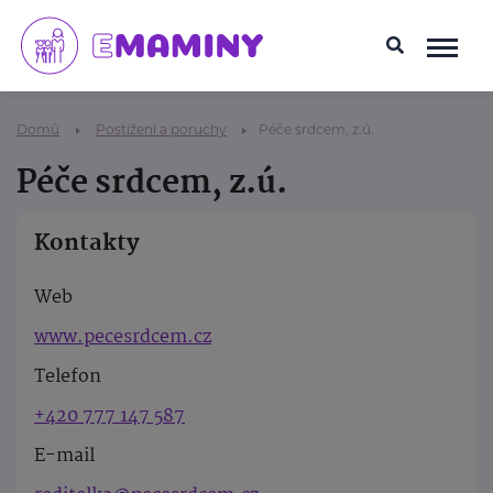
Domů
Postižení a poruchy
Péče srdcem, z.ú.
Péče srdcem, z.ú.
Kontakty
Web
www.pecesrdcem.cz
Telefon
+420 777 147 587
E-mail