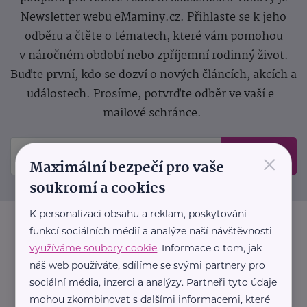
Newsletter webu eMaminy.cz. Přihlaste se k jeho
odběru a čtěte o tématech, které vám pomohou
v náročném období nebo zpříjemní rodinný život.
Buďte první, kdo se dozví o nových článcích, akcích a
událostech. Prosíme, potvrďte odběr ve vaší e-
mailové schránce.
×
Odeslat
Maximální bezpečí pro vaše
soukromí a cookies
K personalizaci obsahu a reklam, poskytování
funkcí sociálních médií a analýze naší návštěvnosti
využíváme soubory cookie
. Informace o tom, jak
náš web používáte, sdílíme se svými partnery pro
sociální média, inzerci a analýzy. Partneři tyto údaje
mohou zkombinovat s dalšími informacemi, které