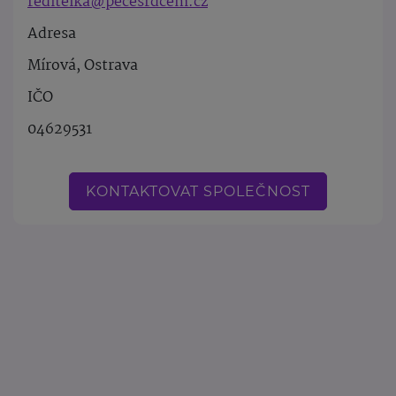
reditelka@pecesrdcem.cz
Adresa
Mírová, Ostrava
IČO
04629531
KONTAKTOVAT SPOLEČNOST