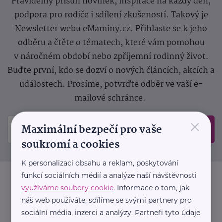
Pravidelný přísun novinek, inspirace na každý den,
podpora pro rodiče i sdílení zkušeností. Takový je
Newsletter webu eMaminy.cz. Přihlaste se k jeho
odběru a čtěte o tématech, které vám pomohou
v náročném období nebo zpříjemní rodinný život.
Buďte první, kdo se dozví o nových článcích, akcích a
událostech. Prosíme, potvrďte odběr ve vaší e-
mailové schránce.
×
Maximální bezpečí pro vaše
Odeslat
soukromí a cookies
K personalizaci obsahu a reklam, poskytování
funkcí sociálních médií a analýze naší návštěvnosti
využíváme soubory cookie
. Informace o tom, jak
náš web používáte, sdílíme se svými partnery pro
sociální média, inzerci a analýzy. Partneři tyto údaje