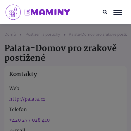
Domů
Postižení a poruchy
Palata-Domov pro zrakově postiže
Palata-Domov pro zrakově
postižené
Kontakty
Web
http://palata.cz
Telefon
+420 277 028 410
E-mail